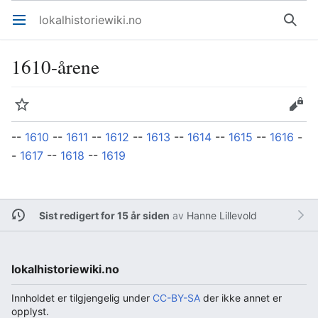
lokalhistoriewiki.no
Åpne hovedmenyen
Søk
1610-årene
Overvåk
Rediger
--
1610
--
1611
--
1612
--
1613
--
1614
--
1615
--
1616
-
-
1617
--
1618
--
1619
Sist redigert for 15 år siden
av
Hanne Lillevold
lokalhistoriewiki.no
Innholdet er tilgjengelig under
CC-BY-SA
der ikke annet er
opplyst.