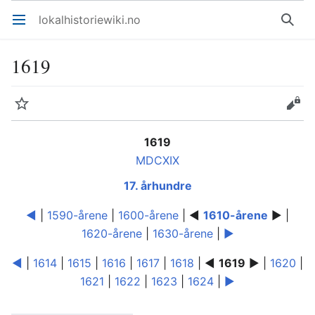
lokalhistoriewiki.no
Åpne hovedmenyen
Søk
1619
Overvåk
Rediger
1619
MDCXIX
17. århundre
◄
|
1590-årene
|
1600-årene
| ◄
1610-årene
► |
1620-årene
|
1630-årene
|
►
◄
|
1614
|
1615
|
1616
|
1617
|
1618
| ◄
1619
► |
1620
|
1621
|
1622
|
1623
|
1624
|
►