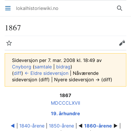
lokalhistoriewiki.no
Åpne hovedmenyen
Søk
1867
Overvåk
Rediger
Sideversjon per 7. mar. 2008 kl. 18:49 av
Cnyborg
(
samtale
|
bidrag
)
(
diff
)
← Eldre sideversjon
| Nåværende
sideversjon (diff) | Nyere sideversjon → (diff)
1867
MDCCCLXVII
19. århundre
◄
|
1840-årene
|
1850-årene
| ◄
1860-årene
► |