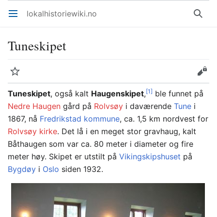
lokalhistoriewiki.no
Åpne hovedmenyen
Søk
Tuneskipet
Overvåk
Rediger
[1]
Tuneskipet
, også kalt
Haugenskipet
,
ble funnet på
Nedre Haugen
gård på
Rolvsøy
i daværende
Tune
i
1867, nå
Fredrikstad kommune
, ca. 1,5 km nordvest for
Rolvsøy kirke
. Det lå i en meget stor gravhaug, kalt
Båthaugen som var ca. 80 meter i diameter og fire
meter høy. Skipet er utstilt på
Vikingskipshuset
på
Bygdøy
i
Oslo
siden 1932.