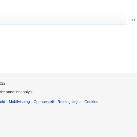
Les
022.
kke annet er opplyst.
old
Mobilvisning
Opphavsrett
Retningslinjer
Cookies