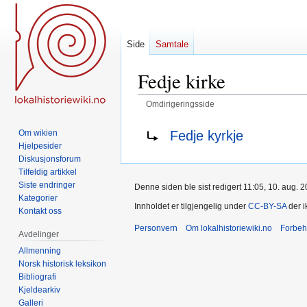
Side
Samtale
Fedje kirke
Omdirigeringsside
Hopp
Hopp
Omdirigering til:
Fedje kyrkje
Om wikien
til
til
Hjelpesider
navigering
søk
Diskusjonsforum
Tilfeldig artikkel
Siste endringer
Denne siden ble sist redigert 11:05, 10. aug. 2
Kategorier
Innholdet er tilgjengelig under
CC-BY-SA
der i
Kontakt oss
Personvern
Om lokalhistoriewiki.no
Forbeh
Avdelinger
Allmenning
Norsk historisk leksikon
Bibliografi
Kjeldearkiv
Galleri