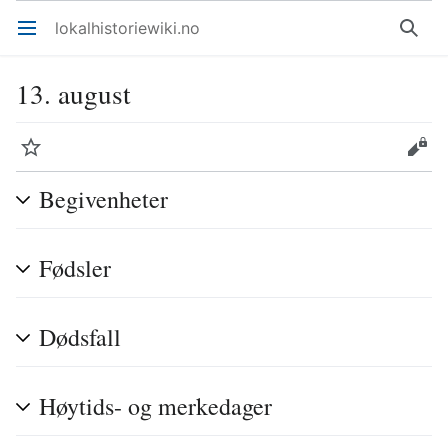
lokalhistoriewiki.no
Åpne hovedmenyen
Søk
13. august
Overvåk
Rediger
Begivenheter
Fødsler
Dødsfall
Høytids- og merkedager