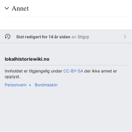
Annet
Sist redigert for 14 år siden
av
Stigrp
lokalhistoriewiki.no
Innholdet er tilgjengelig under
CC-BY-SA
der ikke annet er
opplyst.
Personvern
Bordmaskin