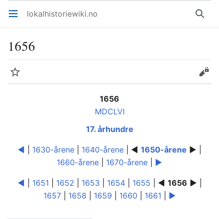
lokalhistoriewiki.no
Åpne hovedmenyen
Søk
1656
Overvåk
Rediger
1656
MDCLVI
17. århundre
◄
|
1630-årene
|
1640-årene
| ◄
1650-årene
► |
1660-årene
|
1670-årene
|
►
◄
|
1651
|
1652
|
1653
|
1654
|
1655
| ◄
1656
► |
1657
|
1658
|
1659
|
1660
|
1661
|
►