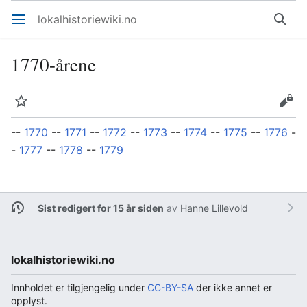
lokalhistoriewiki.no
Åpne hovedmenyen
Søk
1770-årene
Overvåk
Rediger
--
1770
--
1771
--
1772
--
1773
--
1774
--
1775
--
1776
-
-
1777
--
1778
--
1779
Sist redigert for 15 år siden
av
Hanne Lillevold
lokalhistoriewiki.no
Innholdet er tilgjengelig under
CC-BY-SA
der ikke annet er
opplyst.