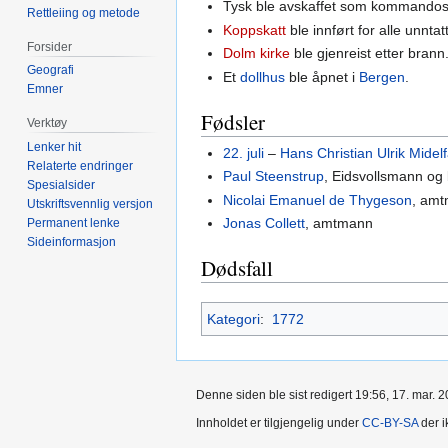
Tysk ble avskaffet som kommandos
Rettleiing og metode
Koppskatt
ble innført for alle unntat
Forsider
Dolm kirke
ble gjenreist etter brann
Geografi
Et
dollhus
ble åpnet i
Bergen
.
Emner
Fødsler
Verktøy
Lenker hit
22. juli
–
Hans Christian Ulrik Midelf
Relaterte endringer
Paul Steenstrup
, Eidsvollsmann og
Spesialsider
Nicolai Emanuel de Thygeson
, am
Utskriftsvennlig versjon
Jonas Collett
, amtmann
Permanent lenke
Sideinformasjon
Dødsfall
Kategori
:
1772
Denne siden ble sist redigert 19:56, 17. mar. 2
Innholdet er tilgjengelig under
CC-BY-SA
der i