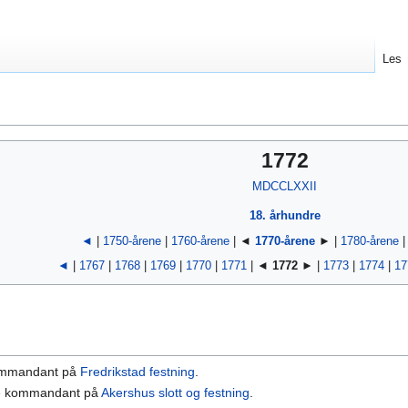
Les
1772
MDCCLXXII
18. århundre
◄
|
1750-årene
|
1760-årene
| ◄
1770-årene
► |
1780-årene
◄
|
1767
|
1768
|
1769
|
1770
|
1771
| ◄
1772
► |
1773
|
1774
|
17
ommandant på
Fredrikstad festning
.
e kommandant på
Akershus slott og festning
.