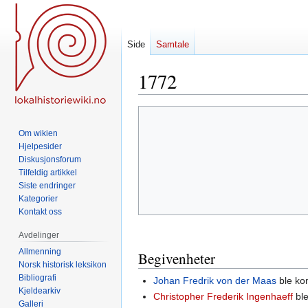
Side
Samtale
1772
Hopp
Hopp
til
til
Om wikien
navigering
søk
Hjelpesider
Diskusjonsforum
Tilfeldig artikkel
Siste endringer
Kategorier
Kontakt oss
Avdelinger
Allmenning
Begivenheter
Norsk historisk leksikon
Bibliografi
Johan Fredrik von der Maas
ble k
Kjeldearkiv
Christopher Frederik Ingenhaeff
bl
Galleri