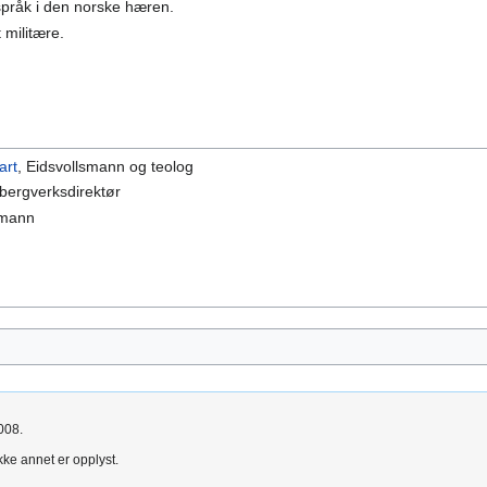
pråk i den norske hæren.
t militære.
.
art
, Eidsvollsmann og teolog
 bergverksdirektør
tmann
008.
kke annet er opplyst.