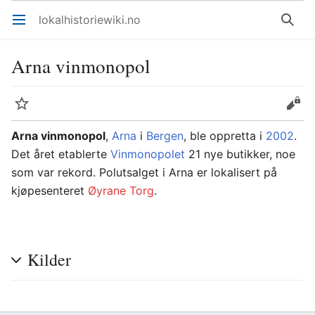
lokalhistoriewiki.no
Åpne hovedmenyen
Søk
Arna vinmonopol
Overvåk
Rediger
Arna vinmonopol
,
Arna
i
Bergen
, ble oppretta i
2002
.
Det året etablerte
Vinmonopolet
21 nye butikker, noe
som var rekord. Polutsalget i Arna er lokalisert på
kjøpesenteret
Øyrane Torg
.
Kilder