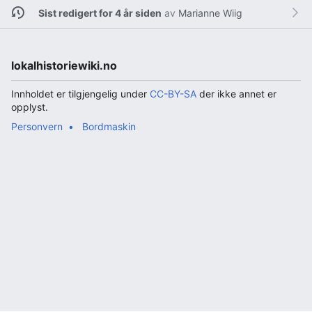
Sist redigert for 4 år siden
av
Marianne Wiig
lokalhistoriewiki.no
Innholdet er tilgjengelig under
CC-BY-SA
der ikke annet er
opplyst.
Personvern
Bordmaskin