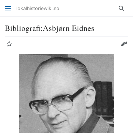
lokalhistoriewiki.no
Åpne hovedmenyen
Søk
Bibliografi
:
Asbjørn Eidnes
Overvåk
Rediger