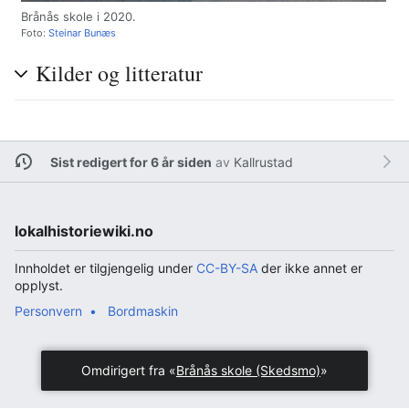
Brånås skole i 2020.
Foto:
Steinar Bunæs
Kilder og litteratur
Sist redigert for 6 år siden
av
Kallrustad
lokalhistoriewiki.no
Innholdet er tilgjengelig under
CC-BY-SA
der ikke annet er
opplyst.
Personvern
Bordmaskin
Omdirigert fra «
Brånås skole (Skedsmo)
»