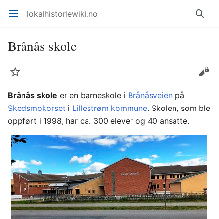
lokalhistoriewiki.no
Åpne hovedmenyen
Søk
Brånås skole
Overvåk
Rediger
Brånås skole
er en barneskole i
Brånåsveien
på
Skedsmokorset
i
Lillestrøm kommune
. Skolen, som ble
oppført i 1998, har ca. 300 elever og 40 ansatte.