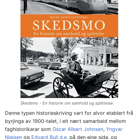
Skedsmo - En historie om samhold og splittelse
.
Denne typen historieskriving vart for alvor etablert frå
byrjinga av 1900-talet, i eit nært samarbeid mellom
faghistorikarar som
Oscar Albert Johnsen
,
Yngvar
Nielsen
og
Edvard Bull d.e.
på den eine sida, og