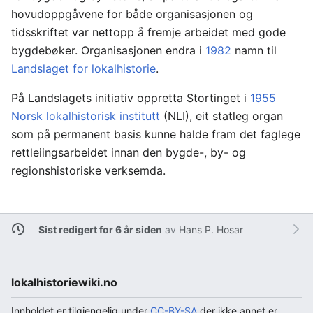
hovudoppgåvene for både organisasjonen og
tidsskriftet var nettopp å fremje arbeidet med gode
bygdebøker. Organisasjonen endra i
1982
namn til
Landslaget for lokalhistorie
.
På Landslagets initiativ oppretta Stortinget i
1955
Norsk lokalhistorisk institutt
(NLI), eit statleg organ
som på permanent basis kunne halde fram det faglege
rettleiingsarbeidet innan den bygde-, by- og
regionshistoriske verksemda.
Sist redigert for 6 år siden
av
Hans P. Hosar
lokalhistoriewiki.no
Innholdet er tilgjengelig under
CC-BY-SA
der ikke annet er