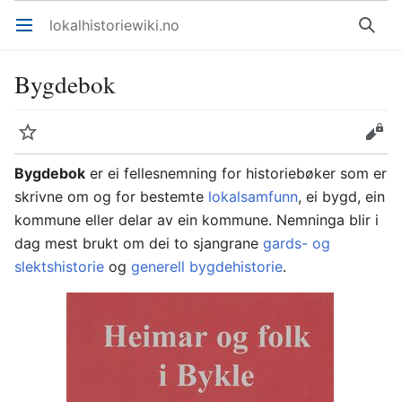
lokalhistoriewiki.no
Åpne hovedmenyen
Søk
Bygdebok
Overvåk
Rediger
Bygdebok
er ei fellesnemning for historiebøker som er
skrivne om og for bestemte
lokalsamfunn
, ei bygd, ein
kommune eller delar av ein kommune. Nemninga blir i
dag mest brukt om dei to sjangrane
gards- og
slektshistorie
og
generell bygdehistorie
.