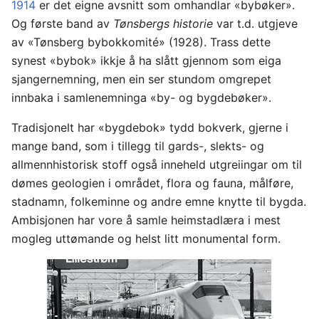
1914
er det eigne avsnitt som omhandlar «bybøker».
Og første band av
Tønsbergs historie
var t.d. utgjeve
av «Tønsberg bybokkomité» (1928). Trass dette
synest «bybok» ikkje å ha slått gjennom som eiga
sjangernemning, men ein ser stundom omgrepet
innbaka i samlenemninga «by- og bygdebøker».
Tradisjonelt har «bygdebok» tydd bokverk, gjerne i
mange band, som i tillegg til gards-, slekts- og
allmennhistorisk stoff også inneheld utgreiingar om til
dømes geologien i området, flora og fauna, målføre,
stadnamn, folkeminne og andre emne knytte til bygda.
Ambisjonen har vore å samle heimstadlæra i mest
mogleg uttømande og helst litt monumental form.