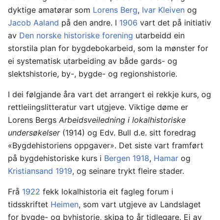
dyktige amatørar som
Lorens Berg
,
Ivar Kleiven
og
Jacob Aaland
på den andre. I
1906
vart det på initiativ
av
Den norske historiske forening
utarbeidd ein
storstila plan for bygdebokarbeid, som la mønster for
ei systematisk utarbeiding av både gards- og
slektshistorie, by-, bygde- og regionshistorie.
I dei følgjande åra vart det arrangert ei rekkje kurs, og
rettleiingslitteratur vart utgjeve. Viktige døme er
Lorens Bergs
Arbeidsveiledning i lokalhistoriske
undersøkelser
(1914) og Edv. Bull d.e. sitt foredrag
«Bygdehistoriens oppgaver». Det siste vart framført
på bygdehistoriske kurs i
Bergen
1918
,
Hamar
og
Kristiansand
1919
, og seinare trykt fleire stader.
Frå
1922
fekk lokalhistoria eit fagleg forum i
tidsskriftet
Heimen
, som vart utgjeve av Landslaget
for bygde- og byhistorie, skipa to år tidlegare. Ei av