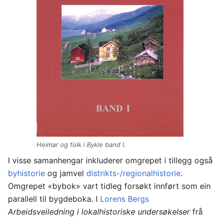
Heimar og folk i Bykle band I
.
I visse samanhengar inkluderer omgrepet i tillegg også
byhistorie
og jamvel
distrikts-/regionalhistorie
.
Omgrepet «bybok» vart tidleg forsøkt innført som ein
parallell til bygdeboka. I
Lorens Bergs
Arbeidsveiledning i lokalhistoriske undersøkelser
frå