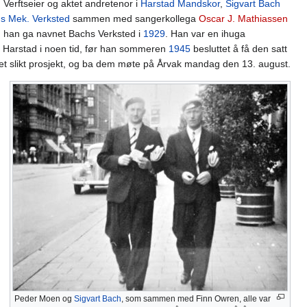
Verftseier og aktet andretenor i
Harstad Mandskor
,
Sigvart Bach
s Mek. Verksted
sammen med sangerkollega
Oscar J. Mathiassen
 han ga navnet Bachs Verksted i
1929
. Han var en ihuga
 i Harstad i noen tid, før han sommeren
1945
besluttet å få den satt
 slikt prosjekt, og ba dem møte på Årvak mandag den 13. august.
Peder Moen og
Sigvart Bach
, som sammen med Finn Owren, alle var