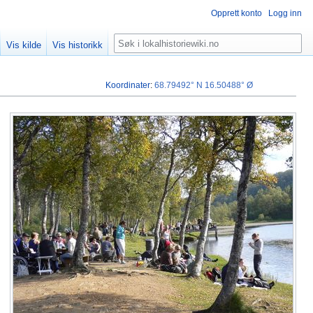
Opprett konto
Logg inn
Søk
Vis kilde
Vis historikk
Koordinater
:
68.79492° N
16.50488° Ø