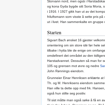
Storvann nord, men også i Harstadskare
og kona Gyda bygde sitt Soria Moria, 
i 1916. I 1927 gikk han ut av det komp
friluftsmann som visste å sette pris p
ut i livet. Han sammenkalte en grupp
Starten
Sigvart Bach ønsket 16 gjester velkomm
orientering om sin store idé før hele se
tilbake i hytta ble de enige om omfan
omdefinert det området av den tidliger
Harstadvannet. Dessuten så man for se
105 og grensen mot øvre og nedre
Sa
John Rønnings eiendom.
Grunneier Einar Henriksen erklærte at h
Th. og M. Henriksens eiendom sammen med 
Han ville ta dette opp med frk. Hansen
også hun stilte seg positiv.
Til sist måtte man også søke å få en 