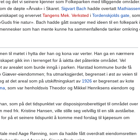
t og det vi seinere kjenner som Folkeparken med tilliggende områder. 
som de døpte «Årvak» i Skaret.
Sigvart Bach
hadde overtatt
Mathiassen
aniskapet og ervervet
Tangens Mek. Verksted
i
Tordenskjolds gate
, som
å «Guds frie natur». Bach hadde gått svanger med ideen til en folkepark
e mennesker som han mente kunne ha sammenfallende tanker omkring et
en til møtet i hytta der han og kona var verter. Han ga en nærmere
lskapet gikk inn i terrenget for å iaktta det påtenkte området. Vel
get av arealet som burde inngå i parken. Harstad kommune burde få
e Giæver-eiendommen; fra utmarksgjerdet, begrenset i øst av veien til
g at det areal som på utskiftningskart av
1926
er begrenset av kote
ma
, som var henholdsvis Theodor og Mikkel Henriksens eiendom og
an, som på det tidspunktet var disposisjonsberettiget til området over
frk. Kristine Hansen, ville stille seg velvillig til en slik avståelse.
, for på et seinere tidspunkt å komme med forslag til kjøpesum om
avtale med Aage Rønning, som da hadde fått overdratt eiendomsretten