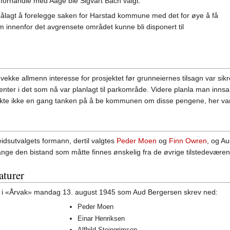
 å forhandle med Aage ble Sigvart Bach valgt.
ålagt å forelegge saken for Harstad kommune med det for øye å få
 innenfor det avgrensete området kunne bli disponert til
 å vekke allmenn interesse for prosjektet før grunneiernes tilsagn var s
nter i det som nå var planlagt til parkområde. Videre planla man innsam
te ikke en gang tanken på å be kommunen om disse pengene, her var m
beidsutvalgets formann, dertil valgtes
Peder Moen
og
Finn Owren
, og Au
lange den bistand som måtte finnes ønskelig fra de øvrige tilstedevære
aturer
et i «Årvak» mandag 13. august 1945 som Aud Bergersen skrev ned:
Peder Moen
Einar Henriksen
Alfhild Steingrimsen