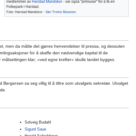
medlemmer av
Harstad Mandskor
- var også "primuser" for å få en
Folkepark i Harstad.
Foto: Harstad Mandskor -
Sør-Troms Museum
.
ikret, men da måtte det gjøres henvendelser til pressa, og dessuten
lingsaksjoner for å skaffe den nødvendige kapital til de
ålsettingen klar; «ved egne krefter» skulle landet bygges.
d Bergersen sa seg villig til å tiltre som utvalgets sekretær. Utvalget
nde.
Solveig Budahl
Sigurd Saue
Harald Schjelderup