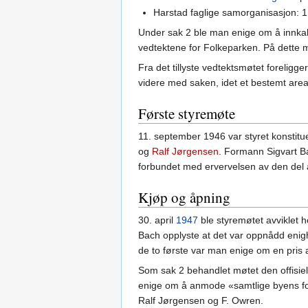
Harstad faglige samorganisasjon: 1
Under sak 2 ble man enige om å innkalle
vedtektene for Folkeparken. På dette
Fra det tillyste vedtektsmøtet foreligg
videre med saken, idet et bestemt are
Første styremøte
11. september 1946 var styret konstitu
og
Ralf Jørgensen
. Formann Sigvart Ba
forbundet med ervervelsen av den del a
Kjøp og åpning
30. april
1947
ble styremøtet avviklet 
Bach opplyste at det var oppnådd enig
de to første var man enige om en pris a
Som sak 2 behandlet møtet den offisiel
enige om å anmode «samtlige byens fore
Ralf Jørgensen og F. Owren.