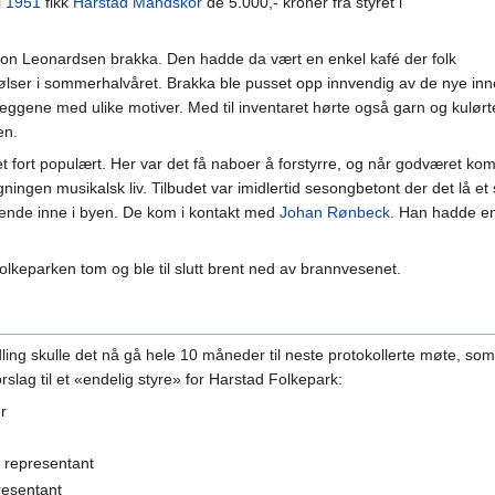
i
1951
fikk
Harstad Mandskor
de 5.000,- kroner fra styret i
on Leonardsen brakka. Den hadde da vært en enkel kafé der folk
er pølser i sommerhalvåret. Brakka ble pusset opp innvendig av de ny
re veggene med ulike motiver. Med til inventaret hørte også garn og kulørt
en.
t fort populært. Her var det få naboer å forstyrre, og når godværet kom
gningen musikalsk liv. Tilbudet var imidlertid sesongbetont der det lå e
arende inne i byen. De kom i kontakt med
Johan Rønbeck
. Han hadde en
olkeparken tom og ble til slutt brent ned av brannvesenet.
dling skulle det nå gå hele 10 måneder til neste protokollerte møte, som 
rslag til et «endelig styre» for Harstad Folkepark:
r
1 representant
resentant