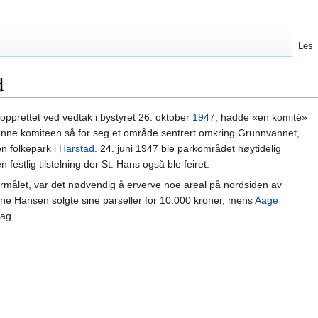
Les
d
 opprettet ved vedtak i bystyret 26. oktober
1947
, hadde «en komité»
enne komiteen så for seg et område sentrert omkring Grunnvannet,
n folkepark i
Harstad
. 24. juni 1947 ble parkområdet høytidelig
 festlig tilstelning der St. Hans også ble feiret.
l formålet, var det nødvendig å erverve noe areal på nordsiden av
ine Hansen solgte sine parseller for 10.000 kroner, mens
Aage
lag.