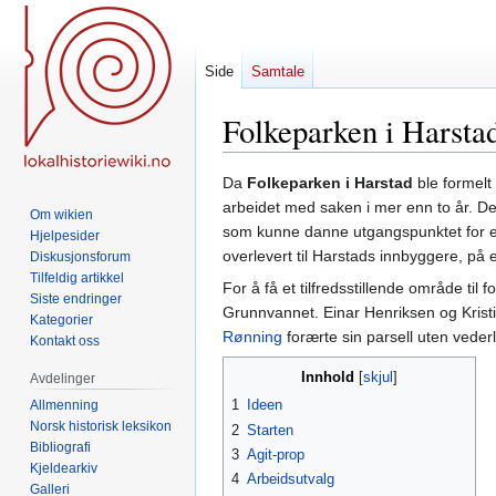
Side
Samtale
Folkeparken i Harsta
Hopp
Hopp
Da
Folkeparken i Harstad
ble formelt
til
til
arbeidet med saken i mer enn to år. D
Om wikien
navigering
søk
som kunne danne utgangspunktet for e
Hjelpesider
overlevert til Harstads innbyggere, på en
Diskusjonsforum
Tilfeldig artikkel
For å få et tilfredsstillende område ti
Siste endringer
Grunnvannet. Einar Henriksen og Krist
Kategorier
Rønning
forærte sin parsell uten veder
Kontakt oss
Innhold
Avdelinger
1
Ideen
Allmenning
Norsk historisk leksikon
2
Starten
Bibliografi
3
Agit-prop
Kjeldearkiv
4
Arbeidsutvalg
Galleri