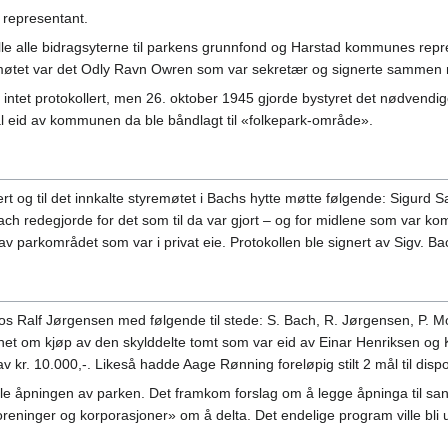
 representant.
 alle bidragsyterne til parkens grunnfond og Harstad kommunes represent
 møtet var det Odly Ravn Owren som var sekretær og signerte sammen
er intet protokollert, men 26. oktober 1945 gjorde bystyret det nødvend
al eid av kommunen da ble båndlagt til «folkepark-område».
ert og til det innkalte styremøtet i Bachs hytte møtte følgende: Sigurd
ch redegjorde for det som til da var gjort – og for midlene som var ko
v parkområdet som var i privat eie. Protokollen ble signert av Sigv. 
hos Ralf Jørgensen med følgende til stede: S. Bach, R. Jørgensen, P. 
het om kjøp av den skylddelte tomt som var eid av Einar Henriksen o
v kr. 10.000,-. Likeså hadde Aage Rønning foreløpig stilt 2 mål til disp
le åpningen av parken. Det framkom forslag om å legge åpninga til sank
ninger og korporasjoner» om å delta. Det endelige program ville bli ut