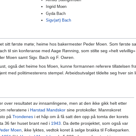
Ingrid Moen
Gyda Bach
Sigv(art) Bach
et sitt første møte; heime hos bakermester Peder Moen. Som første sak b
 Bach til sin konferanse med Aage Rønning, som stilte seg «helt velvillig
eder Moen samt Sigv. Bach og F. Owren.
st, også det heime hos Moen, kunne formannen referere tillatelsen fra p
ent med politimesterens stempel. Arbeidsutvalget tildelte seg hver sin li
 over resultatet av innsamlingene, men at den ikke gikk helt etter
nnom referatene i
Harstad Mandskor
sine protokoller. Mannskoret
 sto på
Trondenes
i et håp om å få satt den opp på tomta der korets
ta 36 før huset brant ned i
1943
. Da dette prosjektet, som også var
Peder Moen
, ikke lyktes, vedtok koret å selge brakka til Folkeparken.