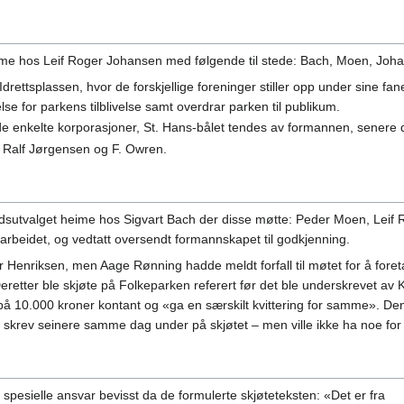
eime hos Leif Roger Johansen med følgende til stede: Bach, Moen, Joha
drettsplassen, hvor de forskjellige foreninger stiller opp under sine f
se for parkens tilblivelse samt overdrar parken til publikum.
de enkelte korporasjoner, St. Hans-bålet tendes av formannen, senere 
, Ralf Jørgensen og F. Owren.
eidsutvalget heime hos Sigvart Bach der disse møtte: Peder Moen, Leif
utarbeidet, og vedtatt oversendt formannskapet til godkjenning.
 Henriksen, men Aage Rønning hadde meldt forfall til møtet for å foreta
Deretter ble skjøte på Folkeparken referert før det ble underskrevet a
 10.000 kroner kontant og «ga en særskilt kvittering for samme». Den
krev seinere samme dag under på skjøtet – men ville ikke ha noe for
spesielle ansvar bevisst da de formulerte skjøteteksten: «Det er fra