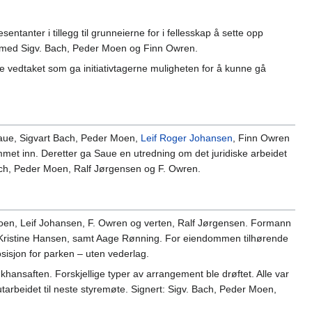
anter i tillegg til grunneierne for i fellesskap å sette opp
 med Sigv. Bach, Peder Moen og Finn Owren.
ige vedtaket som ga initiativtagerne muligheten for å kunne gå
 Saue, Sigvart Bach, Peder Moen,
Leif Roger Johansen
, Finn Owren
mmet inn. Deretter ga Saue en utredning om det juridiske arbeidet
Bach, Peder Moen, Ralf Jørgensen og F. Owren.
Moen, Leif Johansen, F. Owren og verten, Ralf Jørgensen. Formann
g Kristine Hansen, samt Aage Rønning. For eiendommen tilhørende
osisjon for parken – uten vederlag.
hansaften. Forskjellige typer av arrangement ble drøftet. Alle var
arbeidet til neste styremøte. Signert: Sigv. Bach, Peder Moen,