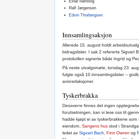
Einar Rønning
Ralf Jørgensen
Edvin Thorbergsen
Innsamlingsaksjon
Allerede 15. august holdt arbeidsutvalg
bidragslister. I sak 2 refererte Sigvart
protokollen signerte både Ingrid og P
På neste utvalgsmøte; torsdag 23. augu
fulgte også 10 innsamlingslister – godkj
avisredaksjoner.
Tyskerbrakka
Dessverre finnes det ingen opptegnelser
forutsetningen, kan vi lese oss til gje
hadde kjøpt ei av tyskerbrakkene som
eiendom,
Sangens hus
stod i Strandga
ledet av
Sigvart Bach
,
Finn Owren
og