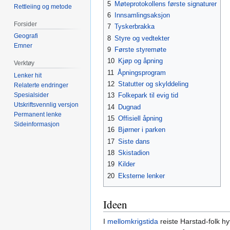
5
Møteprotokollens første signaturer
Rettleiing og metode
6
Innsamlingsaksjon
Forsider
7
Tyskerbrakka
Geografi
8
Styre og vedtekter
Emner
9
Første styremøte
10
Kjøp og åpning
Verktøy
11
Åpningsprogram
Lenker hit
12
Statutter og skylddeling
Relaterte endringer
Spesialsider
13
Folkepark til evig tid
Utskriftsvennlig versjon
14
Dugnad
Permanent lenke
15
Offisiell åpning
Sideinformasjon
16
Bjørner i parken
17
Siste dans
18
Skistadion
19
Kilder
20
Eksterne lenker
Ideen
I
mellomkrigstida
reiste Harstad-folk h