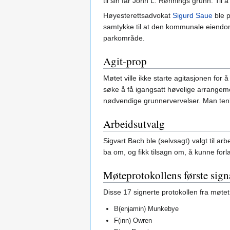
til sin far John L. Rønnings grunn. Til
Høyesterettsadvokat
Sigurd Saue
ble p
samtykke til at den kommunale eiendom
parkområde.
Agit-prop
Møtet ville ikke starte agitasjonen for
søke å få igangsatt høvelige arrangeme
nødvendige grunnervervelser. Man tenk
Arbeidsutvalg
Sigvart Bach ble (selvsagt) valgt til ar
ba om, og fikk tilsagn om, å kunne for
Møteprotokollens første sign
Disse 17 signerte protokollen fra møt
B(enjamin) Munkebye
F(inn) Owren