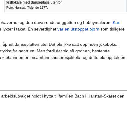
festlokale med danseplass utenfor.
Foto: Harstad Tidende 1977.
e innehaverne, og den daværende unggutten og hobbymaleren,
Karl
e lykter i taket. En severdighet
var en utstoppet bjørn
som tidligere
, åpnet danseplatten ute. Det ble ikke satt opp noen jukeboks. I
t stykke fra sentrum. Men fordi det slo så godt an, bestemte
 «fot» innenfor i «samfunnshusprosjektet», og dette ble opptakten
arbeidsutvalget holdt i hytta til familien Bach i Harstad-Skaret den