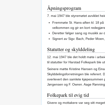
Åpningsprogram
7. mai 1947 ble styremøtet avviklet h
Fremmøte St. Hans-aften kl. 18 på I
velkommen og gir en kort redegjørel
Deretter følger sang og musikk av 
Signert av Sigv. Bach, Peder Moen
Statutter og skylddeling
12. mai 1947 ble det holdt møte i arb
til statutter for Harstad Folkepark ble 
Seinere møtte Kristine Hansen og Einar
Skylddelingsforretningen ble referert. 
overlevert den samlete kjøpesummen på
Jørgensen og F. Owren. Aage Rønning s
Folkepark til evig tid
Givere og mottakere var seg sitt meget 