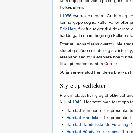
Men oppgjør lot vente på seg; ikke før 
Folkeparken.
I
1956
overtok ekteparet Gudrun og Le
kunne kjøpe seg is, kaffe, vafler ell
Erik Harr
, fikk frie tøyler til å dekore
hadde gått i en innhegning i Folkepark
Etter at Leonardsens overtok, ble stede
stedet ga både soldater og sivilister by
ekteparet seg for å etablere noe tilsv
til ungdomsresturanten
Corner
.
50 år senere stod fremdeles brakka i F
Styre og vedtekter
Fra en relativt hurtig og effektiv behan
6. juni
1946
. Her satte man først opp fo
Harstad kommune: 2 representante
Harstad Mandskor
: 1 representant
Harstad Handelsstands Forening
: 
Harstad Håndverkerforening
: 1 rep