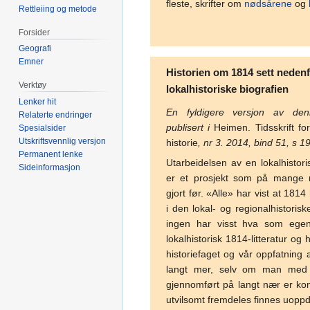
fleste, skrifter om
nødsårene
og
Rettleiing og metode
Forsider
Geografi
Emner
Historien om 1814 sett nedenf
Verktøy
lokalhistoriske biografien
Lenker hit
En fyldigere versjon av den
Relaterte endringer
publisert i
Heimen. Tidsskrift fo
Spesialsider
Utskriftsvennlig versjon
historie
, nr 3. 2014, bind 51, s 1
Permanent lenke
Utarbeidelsen av en lokalhistori
Sideinformasjon
er et prosjekt som på mange 
gjort før. «Alle» har vist at 1814
i den lokal- og regionalhistorisk
ingen har visst hva som egent
lokalhistorisk 1814-litteratur og 
historiefaget og vår oppfatning 
langt mer, selv om man med 
gjennomført på langt nær er ko
utvilsomt fremdeles finnes uopp