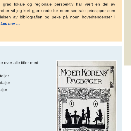
en grad lokale og regionale perspektiv har vært en del av
retter vil jeg kort gjøre rede for noen sentrale prinsipper som
eidelsen av bibliografien og peke på noen hovedtendenser i
.
Les mer ...
te over alle titler med
taljer
taljer
aljer