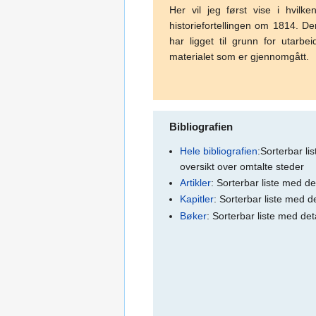
Her vil jeg først vise i hvilk
historiefortellingen om 1814. De
har ligget til grunn for utarb
materialet som er gjennomgått
Bibliografien
Hele bibliografien
:Sorterbar lis
oversikt over omtalte steder
Artikler
: Sorterbar liste med de
Kapitler
: Sorterbar liste med de
Bøker
: Sorterbar liste med det