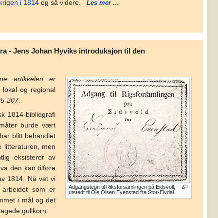
krigen i 1814
og så videre.
Les mer ...
ra - Jens Johan Hyviks introduksjon til den
ne artikkelen er
r lokal og regional
95-207.
sk 1814-bibliografi
måter burde vært
 har blitt behandlet
e litteraturen, men
lig eksisterer av
hva den kan tilføre
av 1814. Nå vet vi
Adgangstegn til Riksforsamlingen på Eidsvoll,
arbeidet som er
utstedt til Ole Olsen Evenstad fra Stor-Elvdal.
mmet i mål og det
dagede gullkorn.