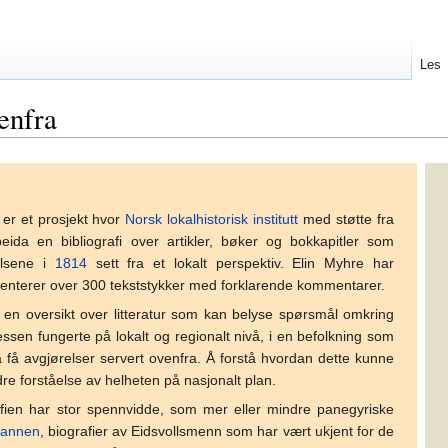
Les
enfra
er et prosjekt hvor
Norsk lokalhistorisk institutt
med støtte fra
eida en bibliografi over artikler, bøker og bokkapitler som
elsene i
1814
sett fra et lokalt perspektiv. Elin Myhre har
esenterer over 300 tekststykker med forklarende kommentarer.
 en oversikt over litteratur som kan belyse spørsmål omkring
sen fungerte på lokalt og regionalt nivå, i en befolkning som
 få avgjørelser servert ovenfra. Å forstå hvordan dette kunne
re forståelse av helheten på nasjonalt plan.
fien har stor spennvidde, som mer eller mindre panegyriske
mannen
, biografier av Eidsvollsmenn som har vært ukjent for de