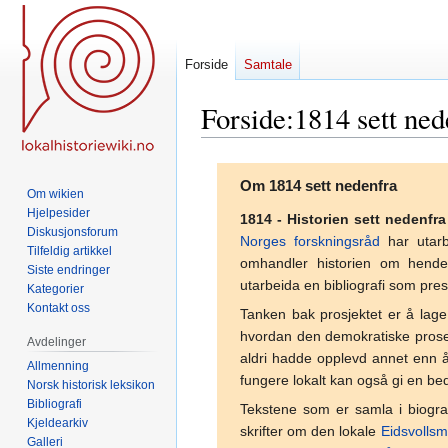
Forside
Samtale
Forside
:
1814 sett ned
Hopp
Hopp
Om 1814 sett nedenfra
til
til
Om wikien
navigering
søk
Hjelpesider
1814 - Historien sett nedenfra
Diskusjonsforum
Norges forskningsråd
har utarb
Tilfeldig artikkel
omhandler historien om hend
Siste endringer
utarbeida en bibliografi som pr
Kategorier
Kontakt oss
Tanken bak prosjektet er å lage
hvordan den demokratiske proses
Avdelinger
aldri hadde opplevd annet enn å
Allmenning
fungere lokalt kan også gi en bed
Norsk historisk leksikon
Bibliografi
Tekstene som er samla i biogra
Kjeldearkiv
skrifter om den lokale
Eidsvolls
Galleri