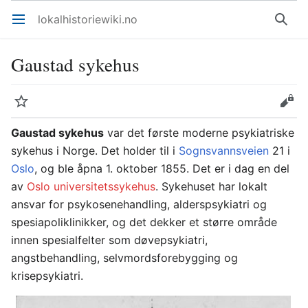
lokalhistoriewiki.no
Åpne hovedmenyen
Søk
Gaustad sykehus
Overvåk
Rediger
Gaustad sykehus
var det første moderne psykiatriske
sykehus i Norge. Det holder til i
Sognsvannsveien
21 i
Oslo
, og ble åpna 1. oktober 1855. Det er i dag en del
av
Oslo universitetssykehus
. Sykehuset har lokalt
ansvar for psykosenehandling, alderspsykiatri og
spesiapoliklinikker, og det dekker et større område
innen spesialfelter som døvepsykiatri,
angstbehandling, selvmordsforebygging og
krisepsykiatri.