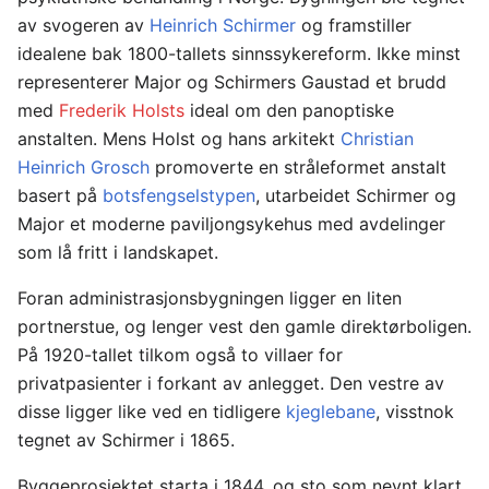
av svogeren av
Heinrich Schirmer
og framstiller
idealene bak 1800-tallets sinnssykereform. Ikke minst
representerer Major og Schirmers Gaustad et brudd
med
Frederik Holsts
ideal om den panoptiske
anstalten. Mens Holst og hans arkitekt
Christian
Heinrich Grosch
promoverte en stråleformet anstalt
basert på
botsfengselstypen
, utarbeidet Schirmer og
Major et moderne paviljongsykehus med avdelinger
som lå fritt i landskapet.
Foran administrasjonsbygningen ligger en liten
portnerstue, og lenger vest den gamle direktørboligen.
På 1920-tallet tilkom også to villaer for
privatpasienter i forkant av anlegget. Den vestre av
disse ligger like ved en tidligere
kjeglebane
, visstnok
tegnet av Schirmer i 1865.
Byggeprosjektet starta i 1844, og sto som nevnt klart