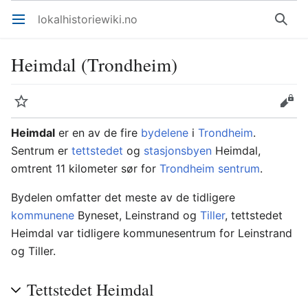
lokalhistoriewiki.no
Åpne hovedmenyen
Søk
Heimdal (Trondheim)
Overvåk
Rediger
Heimdal
er en av de fire
bydelene
i
Trondheim
.
Sentrum er
tettstedet
og
stasjonsbyen
Heimdal,
omtrent 11 kilometer sør for
Trondheim sentrum
.
Bydelen omfatter det meste av de tidligere
kommunene
Byneset, Leinstrand og
Tiller
, tettstedet
Heimdal var tidligere kommunesentrum for Leinstrand
og Tiller.
Tettstedet Heimdal