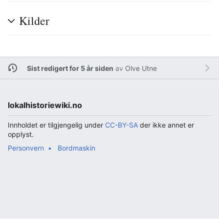
Kilder
Sist redigert for 5 år siden
av
Olve Utne
lokalhistoriewiki.no
Innholdet er tilgjengelig under
CC-BY-SA
der ikke annet er
opplyst.
Personvern
Bordmaskin