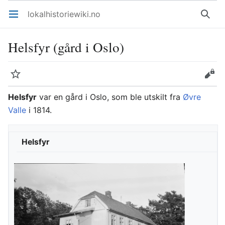
lokalhistoriewiki.no
Åpne hovedmenyen
Søk
Helsfyr (gård i Oslo)
Overvåk
Rediger
Helsfyr
var en gård i Oslo, som ble utskilt fra
Øvre
Valle
i 1814.
Helsfyr