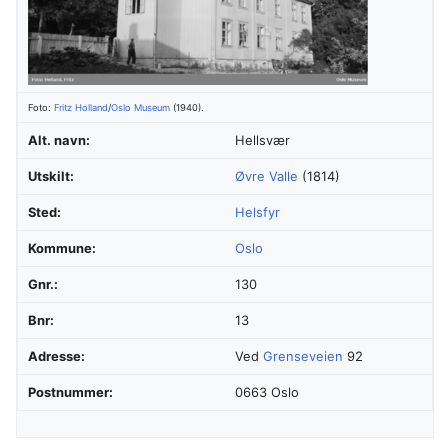
Foto:
Fritz Holland
/
Oslo Museum
(1940).
Alt. navn:
Hellsvær
Utskilt:
Øvre Valle
(1814)
Sted:
Helsfyr
Kommune:
Oslo
Gnr.:
130
Bnr:
13
Adresse:
Ved
Grenseveien
92
Postnummer:
0663 Oslo