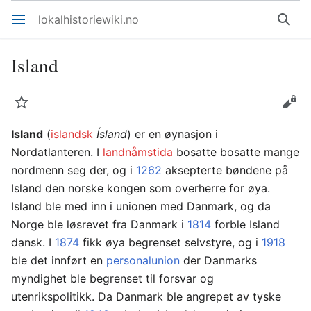
lokalhistoriewiki.no
Åpne hovedmenyen
Søk
Island
Overvåk
Rediger
Island
(
islandsk
Ísland
) er en øynasjon i
Nordatlanteren. I
landnåmstida
bosatte bosatte mange
nordmenn seg der, og i
1262
aksepterte bøndene på
Island den norske kongen som overherre for øya.
Island ble med inn i unionen med Danmark, og da
Norge ble løsrevet fra Danmark i
1814
forble Island
dansk. I
1874
fikk øya begrenset selvstyre, og i
1918
ble det innført en
personalunion
der Danmarks
myndighet ble begrenset til forsvar og
utenrikspolitikk. Da Danmark ble angrepet av tyske