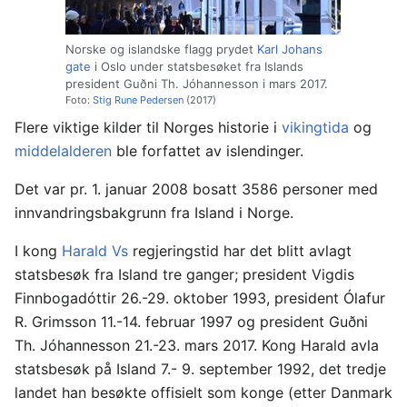
Norske og islandske flagg prydet
Karl Johans
gate
i Oslo under statsbesøket fra Islands
president Guðni Th. Jóhannesson i mars 2017.
Foto:
Stig Rune Pedersen
(2017)
Flere viktige kilder til Norges historie i
vikingtida
og
middelalderen
ble forfattet av islendinger.
Det var pr. 1. januar 2008 bosatt 3586 personer med
innvandringsbakgrunn fra Island i Norge.
I kong
Harald Vs
regjeringstid har det blitt avlagt
statsbesøk fra Island tre ganger; president Vigdis
Finnbogadóttir 26.-29. oktober 1993, president Ólafur
R. Grimsson 11.-14. februar 1997 og president Guðni
Th. Jóhannesson 21.-23. mars 2017. Kong Harald avla
statsbesøk på Island 7.- 9. september 1992, det tredje
landet han besøkte offisielt som konge (etter Danmark