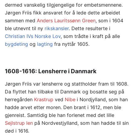
dermed vanskelig tilgjengelige for embetsmennene.
Jørgen Friis fikk ansvaret for å lede dette arbeidet
sammen med
Anders Lauritssønn Green
, som i 1604
ble utnevnt til ny
rikskansler
. Dette resulterte i
Christian IVs Norske Lov
, som trådte i kraft på alle
bygdeting
og
lagting
fra nyttår 1605.
1608-1616: Lensherre i Danmark
Jørgen Friis var lensherre og stattholder fram til 1608.
Da flyttet han tilbake til Danmark og bosatte seg på
herregården
Krastrup
ved
Nibe
i Nordjylland, som han
hadde arvet etter moren. Den brant i 1612, men ble
gjenreist. Samtidig ble han forlenet med det lille
Sejlstrup len
på Nordvestjylland, som han hadde til sin
død i 1616.