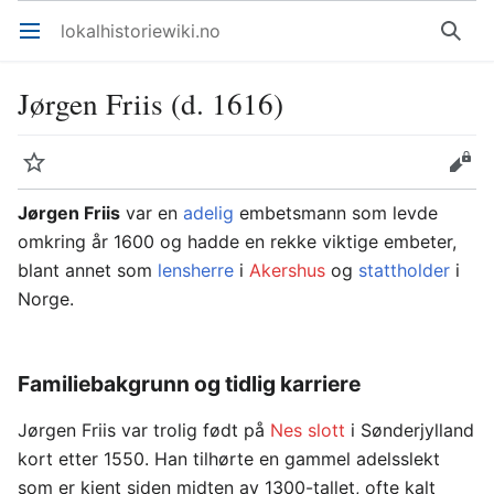
lokalhistoriewiki.no
Åpne hovedmenyen
Søk
Jørgen Friis (d. 1616)
Overvåk
Rediger
Jørgen Friis
var en
adelig
embetsmann som levde
omkring år 1600 og hadde en rekke viktige embeter,
blant annet som
lensherre
i
Akershus
og
stattholder
i
Norge.
Familiebakgrunn og tidlig karriere
Jørgen Friis var trolig født på
Nes slott
i Sønderjylland
kort etter 1550. Han tilhørte en gammel adelsslekt
som er kjent siden midten av 1300-tallet, ofte kalt