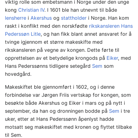
viktig rolle som embetsmann i Norge under den unge
kong
Christian IV
. I 1601 ble han utnevnt til både
lensherre
i
Akershus
og
stattholder
i Norge. Han kom
raskt i konflikt med den norskfødte
rikskansleren
Hans
Pederssøn Litle
, og han fikk blant annet ansvaret for å
tvinge igjennom et større makeskifte med
rikskansleren på vegne av kongen. Dette førte til
opprettelsen av et betydelige krongods på
Eiker
, med
Hans Pederssønns tidligere setegård
Sem
som
hovedgård.
Makeskiftet ble gjennomført i 1602, og i denne
forbindelse var Jørgen Friis vertskap for kongen, som
besøkte både Akershus og Eiker i mars og på nytt i
september, da han og dronningen bodde på
Sem
i tre
uker, etter at Hans Pederssønn åpenlyst hadde
motsatt seg makeskiftet med kronen og flyttet tilbake
til Sem.