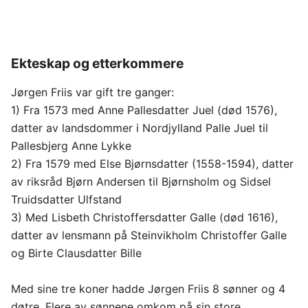
Ekteskap og etterkommere
Jørgen Friis var gift tre ganger:
1) Fra 1573 med Anne Pallesdatter Juel (død 1576),
datter av landsdommer i Nordjylland Palle Juel til
Pallesbjerg Anne Lykke
2) Fra 1579 med Else Bjørnsdatter (1558-1594), datter
av riksråd Bjørn Andersen til Bjørnsholm og Sidsel
Truidsdatter Ulfstand
3) Med Lisbeth Christoffersdatter Galle (død 1616),
datter av lensmann på Steinvikholm Christoffer Galle
og Birte Clausdatter Bille
Med sine tre koner hadde Jørgen Friis 8 sønner og 4
døtre. Flere av sønnene omkom på sin store