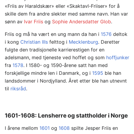
«Friis av Haraldskær» eller «Skaktavl-Friiser» for å
skille dem fra andre slekter med samme navn. Han var
sønn av
Ivar Friis
og
Sophie Andersdatter Glob
.
Friis og må ha vært en ung mann da han i
1576
deltok
i kong
Christian IIIs
felttog i
Mecklenburg
. Deretter
fulgte den tradisjonelle karrierestigen for en
adelsmann, med tjeneste ved hoffet og som
hoffjunker
fra
1578
. I 1580- og 1590-årene satt han med
forskjellige mindre len i Danmark, og i
1595
ble han
landsdommer i Nordjylland. Året etter ble han utnevnt
til
riksråd
.
1601-1608: Lensherre og stattholder i Norge
I årene mellom
1601
og
1608
spilte Jesper Friis en