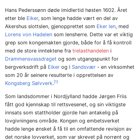
Hans Pederssønn døde imidlertid høsten 1602. Året
etter ble
Eiker
, som lenge hadde vært en del av
Akershus slottslen, gjenopprettet som
Eker len
, med
Lorens von Hadelen
som lensherre. Dette var et viktig
grep som kongemakten gjorde, både for å få kontroll
med de store inntektene fra
trelasthandelen
i
Drammensvassdraget
og som utgangspunkt for
bergverksdrift på
Eiker
og i
Sandsvær
- en virksomhet
som 20 år seinere resulterte i opprettelsen av
[1]
Kongsberg Sølvverk
.
Som landsdommer i Nordjylland hadde Jørgen Friis
fått god kjennskap til rettsvesenet, og sin viktigste
innsats som stattholder gjorde han antakelig på
lovgivningens område. Kongen og embetsverket
hadde lenge ønsket å få til en omfattende revisjon av
det norske lovverket, som var skrevet på norrønt og