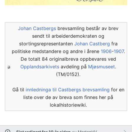
Johan Castbergs
brevsamling består av brev
sendt til arbeiderdemokraten og
stortingsrepresentanten
Johan Castberg
fra
politiske medstandere og andre i årene
1906
-
1907
.
De totalt 84 originalbreva oppbevares ved
Opplandsarkivets
avdeling på
Mjøsmuseet
.
(TM/0152).
Gå til
innledninga til Castbergs brevsamling
for en
liste over de av breva som finnes her på
lokalhistoriewiki.
Sist redigert for 10 år siden
av
MortenHV