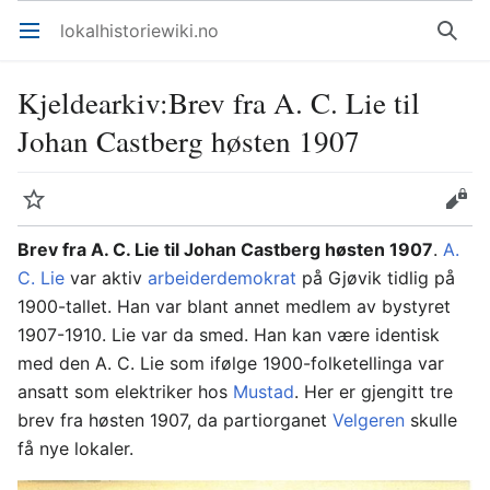
lokalhistoriewiki.no
Åpne hovedmenyen
Søk
Kjeldearkiv
:
Brev fra A. C. Lie til
Johan Castberg høsten 1907
Overvåk
Rediger
Brev fra A. C. Lie til Johan Castberg høsten 1907
.
A.
C. Lie
var aktiv
arbeiderdemokrat
på Gjøvik tidlig på
1900-tallet. Han var blant annet medlem av bystyret
1907-1910. Lie var da smed. Han kan være identisk
med den A. C. Lie som ifølge 1900-folketellinga var
ansatt som elektriker hos
Mustad
. Her er gjengitt tre
brev fra høsten 1907, da partiorganet
Velgeren
skulle
få nye lokaler.