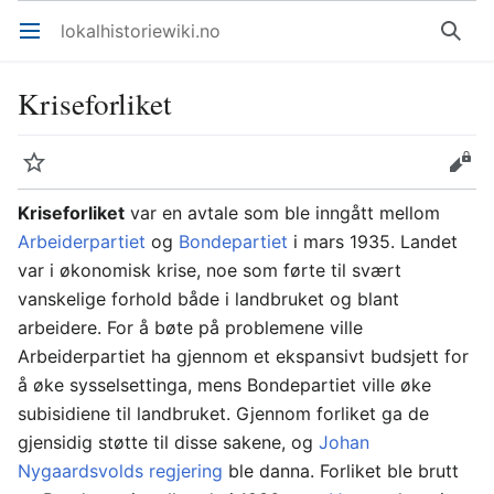
lokalhistoriewiki.no
Åpne hovedmenyen
Søk
Kriseforliket
Overvåk
Rediger
Kriseforliket
var en avtale som ble inngått mellom
Arbeiderpartiet
og
Bondepartiet
i mars 1935. Landet
var i økonomisk krise, noe som førte til svært
vanskelige forhold både i landbruket og blant
arbeidere. For å bøte på problemene ville
Arbeiderpartiet ha gjennom et ekspansivt budsjett for
å øke sysselsettinga, mens Bondepartiet ville øke
subisidiene til landbruket. Gjennom forliket ga de
gjensidig støtte til disse sakene, og
Johan
Nygaardsvolds regjering
ble danna. Forliket ble brutt