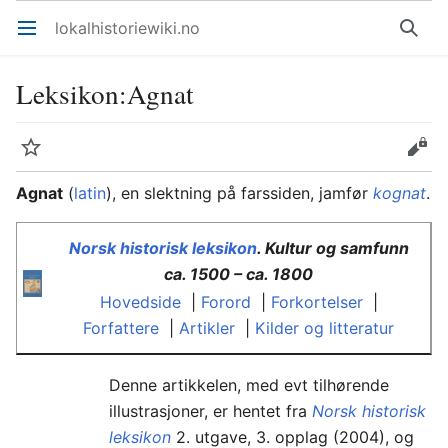
lokalhistoriewiki.no
Åpne hovedmenyen
Søk
Leksikon
:
Agnat
Overvåk
Rediger
Agnat
(
latin
), en slektning på farssiden, jamfør
kognat
.
Norsk historisk leksikon
. Kultur og samfunn
ca. 1500 – ca. 1800
Hovedside
|
Forord
|
Forkortelser
|
Forfattere
|
Artikler
|
Kilder og litteratur
Denne artikkelen, med evt tilhørende
illustrasjoner, er hentet fra
Norsk historisk
leksikon
2. utgave, 3. opplag (2004), og