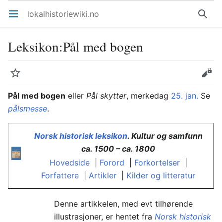
lokalhistoriewiki.no
Åpne hovedmenyen
Søk
Leksikon
:
Pål med bogen
Overvåk
Rediger
Pål med bogen
eller
Pål skytter
, merkedag
25. jan.
Se
pålsmesse
.
Norsk historisk leksikon
. Kultur og samfunn
ca. 1500 – ca. 1800
Hovedside
|
Forord
|
Forkortelser
|
Forfattere
|
Artikler
|
Kilder og litteratur
Denne artikkelen, med evt tilhørende
illustrasjoner, er hentet fra
Norsk historisk