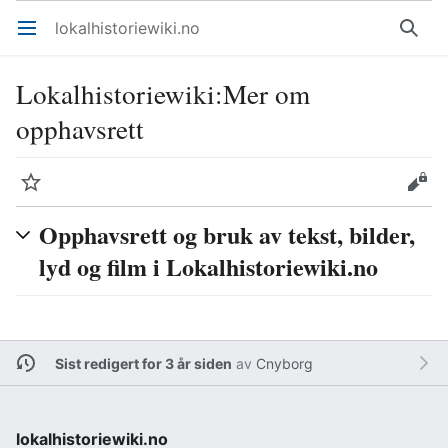
lokalhistoriewiki.no
Åpne hovedmenyen
Søk
Lokalhistoriewiki
:
Mer om
opphavsrett
Overvåk
Rediger
Opphavsrett og bruk av tekst, bilder,
lyd og film i Lokalhistoriewiki.no
Sist redigert for 3 år siden
av
Cnyborg
lokalhistoriewiki.no