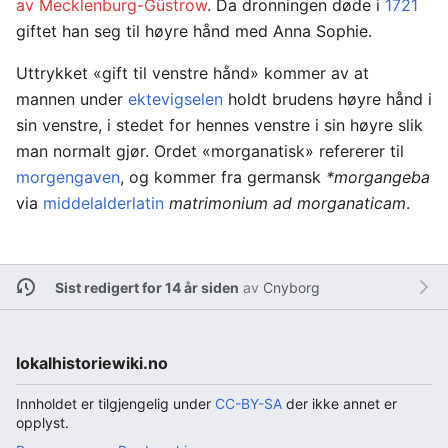
av Mecklenburg-Güstrow
. Da dronningen døde i
1721
giftet han seg til høyre hånd med Anna Sophie.
Uttrykket «gift til venstre hånd» kommer av at
mannen under
ektevigselen
holdt brudens høyre hånd i
sin venstre, i stedet for hennes venstre i sin høyre slik
man normalt gjør. Ordet «morganatisk» refererer til
morgengaven
, og kommer fra germansk
*morgangeba
via
middelalderlatin
matrimonium ad morganaticam
.
Sist redigert for 14 år siden
av
Cnyborg
lokalhistoriewiki.no
Innholdet er tilgjengelig under
CC-BY-SA
der ikke annet er
opplyst.