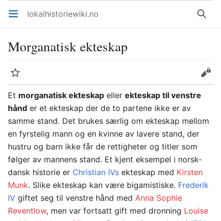
lokalhistoriewiki.no
Åpne hovedmenyen
Søk
Morganatisk ekteskap
Overvåk
Rediger
Et
morganatisk ekteskap
eller
ekteskap til venstre
hånd
er et ekteskap der de to partene ikke er av
samme stand. Det brukes særlig om ekteskap mellom
en fyrstelig mann og en kvinne av lavere stand, der
hustru og barn ikke får de rettigheter og titler som
følger av mannens stand. Et kjent eksempel i norsk-
dansk historie er
Christian IVs
ekteskap med
Kirsten
Munk
. Slike ekteskap kan være bigamistiske.
Frederik
IV
giftet seg til venstre hånd med
Anna Sophie
Reventlow
, men var fortsatt gift med dronning
Louise