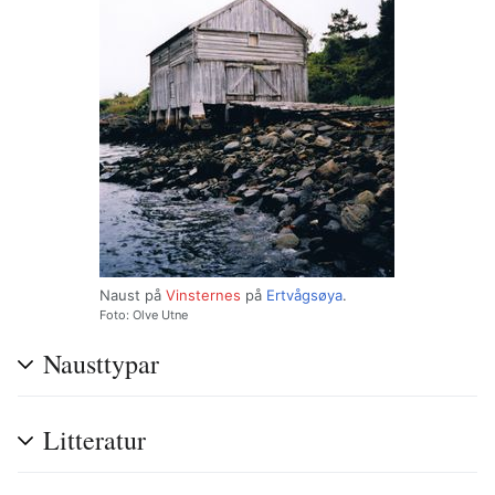
Naust på
Vinsternes
på
Ertvågsøya
.
Foto: Olve Utne
Nausttypar
Litteratur