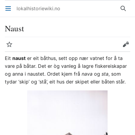
lokalhistoriewiki.no
Åpne hovedmenyen
Søk
Naust
Overvåk
Rediger
Eit
naust
er eit båthus, sett opp nær vatnet for å ta
vare på båtar. Det er òg vanleg å lagre fiskereiskapar
og anna i naustet. Ordet kjem frå
nava
og
sta
, som
tydar ‘skip’ og ‘stå’, eit hus der skipet eller båten står.