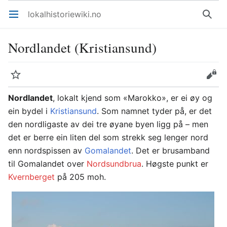
lokalhistoriewiki.no
Åpne hovedmenyen
Søk
Nordlandet (Kristiansund)
Overvåk
Rediger
Nordlandet
, lokalt kjend som «Marokko», er ei øy og
ein bydel i
Kristiansund
. Som namnet tyder på, er det
den nordligaste av dei tre øyane byen ligg på – men
det er berre ein liten del som strekk seg lenger nord
enn nordspissen av
Gomalandet
. Det er brusamband
til Gomalandet over
Nordsundbrua
. Høgste punkt er
Kvernberget
på 205 moh.