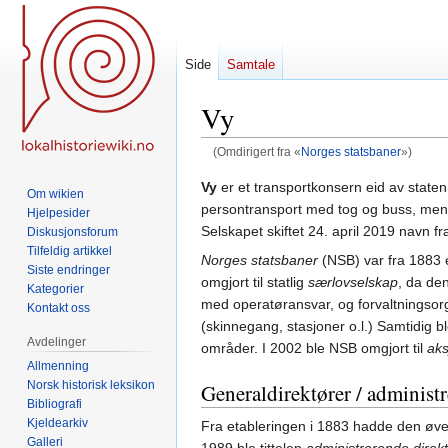
Side
Samtale
Vy
(Omdirigert fra «
Norges statsbaner
»)
Hopp
Hopp
Vy
er et transportkonsern eid av state
Om wikien
til
til
persontransport med tog og buss, mens
Hjelpesider
navigering
søk
Selskapet skiftet 24. april 2019 navn f
Diskusjonsforum
Tilfeldig artikkel
Norges statsbaner
(NSB) var fra 1883 
Siste endringer
omgjort til statlig
særlovselskap
, da den
Kategorier
med operatøransvar, og forvaltningso
Kontakt oss
(skinnegang, stasjoner o.l.) Samtidig b
Avdelinger
områder. I 2002 ble NSB omgjort til
aks
Allmenning
Norsk historisk leksikon
Generaldirektører / administ
Bibliografi
Kjeldearkiv
Fra etableringen i 1883 hadde den øvers
Galleri
1989 ble tittelen
administrerende direk