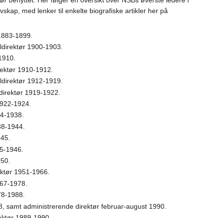
kap, med lenker til enkelte biografiske artikler her på
 1883-1899.
ldirektør 1900-1903.
1910.
rektør 1910-1912.
ldirektør 1912-1919.
ldirektør 1919-1922.
1922-1924.
24-1938.
38-1944.
945.
45-1946.
950.
ektør 1951-1966.
967-1978.
78-1988.
88, samt administrerende direktør februar-august 1990.
rektør 1989-1990.