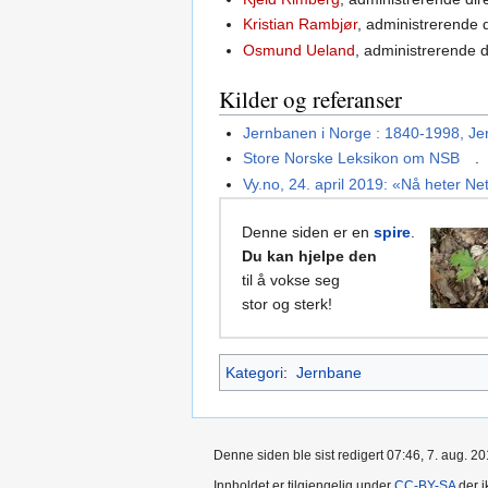
Kristian Rambjør
, administrerende 
Osmund Ueland
, administrerende 
Kilder og referanser
Jernbanen i Norge : 1840-1998, J
Store Norske Leksikon om NSB
.
Vy.no, 24. april 2019: «Nå heter N
Denne siden er en
spire
.
Du kan hjelpe den
til å vokse seg
stor og sterk!
Kategori
:
Jernbane
Denne siden ble sist redigert 07:46, 7. aug. 20
Innholdet er tilgjengelig under
CC-BY-SA
der i