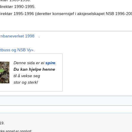
direktør 1990-1995.
direktør 1995-1996 (deretter konsernsjef i aksjeselskapet NSB 1996-20
ernbaneverket 1998
.
ettbuss og NSB Vy».
Denne sida er ei
spire
.
Du kan hjelpe henne
til å vekse seg
stor og sterk!
19.
kke annet er opplyst.