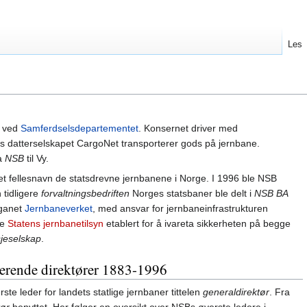
Les
n ved
Samferdselsdepartementet
. Konsernet driver med
 datterselskapet CargoNet transporterer gods på jernbane.
ra
NSB
til Vy.
et fellesnavn de statsdrevne jernbanene i Norge. I 1996 ble NSB
 tidligere
forvaltningsbedriften
Norges statsbaner ble delt i
NSB BA
rganet
Jernbaneverket
, med ansvar for jernbaneinfrastrukturen
le
Statens jernbanetilsyn
etablert for å ivareta sikkerheten på begge
jeselskap
.
rerende direktører 1883-1996
te leder for landets statlige jernbaner tittelen
generaldirektør
. Fra
tør
benyttet. Her følger en oversikt over NSBs øverste ledere i