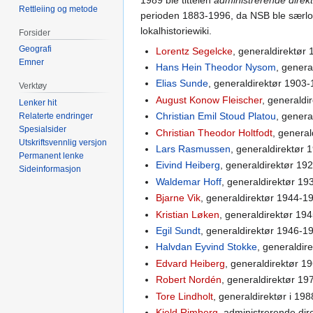
Rettleiing og metode
perioden 1883-1996, da NSB ble særlovs
lokalhistoriewiki.
Forsider
Geografi
Lorentz Segelcke
, generaldirektør
Emner
Hans Hein Theodor Nysom
, genera
Elias Sunde
, generaldirektør 1903-
Verktøy
August Konow Fleischer
, generaldi
Lenker hit
Christian Emil Stoud Platou
, genera
Relaterte endringer
Spesialsider
Christian Theodor Holtfodt
, genera
Utskriftsvennlig versjon
Lars Rasmussen
, generaldirektør 
Permanent lenke
Eivind Heiberg
, generaldirektør 19
Sideinformasjon
Waldemar Hoff
, generaldirektør 19
Bjarne Vik
, generaldirektør 1944-1
Kristian Løken
, generaldirektør 19
Egil Sundt
, generaldirektør 1946-1
Halvdan Eyvind Stokke
, generaldir
Edvard Heiberg
, generaldirektør 1
Robert Nordén
, generaldirektør 19
Tore Lindholt
, generaldirektør i 19
Kjeld Rimberg
, administrerende di