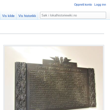
Opprett konto
Logg inn
Søk
Vis kilde
Vis historikk