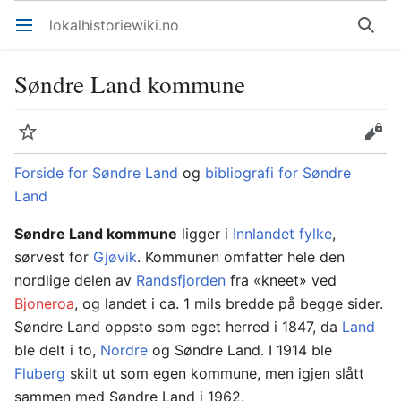
lokalhistoriewiki.no
Åpne hovedmenyen
Søk
Søndre Land kommune
Overvåk
Rediger
Forside for Søndre Land
og
bibliografi for Søndre
Land
Søndre Land kommune
ligger i
Innlandet fylke
,
sørvest for
Gjøvik
. Kommunen omfatter hele den
nordlige delen av
Randsfjorden
fra «kneet» ved
Bjoneroa
, og landet i ca. 1 mils bredde på begge sider.
Søndre Land oppsto som eget herred i 1847, da
Land
ble delt i to,
Nordre
og Søndre Land. I 1914 ble
Fluberg
skilt ut som egen kommune, men igjen slått
sammen med Søndre Land i 1962.