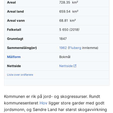
Areal
728.35 km²
Areal land
659.54 km²
Areal vann
68.81 km²
Folketall
5 650
(2018)
Grunnlagt
1847
Sammenslåing(er)
1962
(
Fluberg
innlemma)
Målform
Bokmål
Nettside
Nettside
Liste over ordførere
Kommunen er rik på jord- og skogressurser. Rundt
kommunesenteret
Hov
ligger store garder med godt
jordsmonn, og Søndre Land har størst skogavvirkning