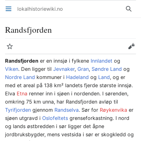
lokalhistoriewiki.no
Åpne hovedmenyen
Søk
Randsfjorden
Overvåk
Rediger
Randsfjorden
er en innsjø i fylkene
Innlandet
og
Viken
. Den ligger til
Jevnaker
,
Gran
,
Søndre Land
og
Nordre Land
kommuner i
Hadeland
og
Land
, og er
med et areal på 138 km² landets fjerde største innsjø.
Elva
Etna
renner inn i sjøen i nordenden. I sørenden,
omkring 75 km unna, har Randsfjorden avløp til
Tyrifjorden
gjennom
Randselva
. Sør for
Røykenvika
er
sjøen utgravd i
Oslofeltets
grenseforkastning. I nord
og lands østbredden i sør ligger det åpne
jordbruksbygder, mens vestsida i sør er skogkledd og