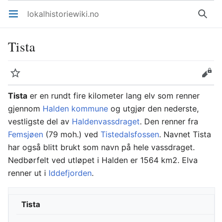
lokalhistoriewiki.no
Åpne hovedmenyen
Søk
Tista
Overvåk
Rediger
Tista
er en rundt fire kilometer lang elv som renner
gjennom
Halden kommune
og utgjør den nederste,
vestligste del av
Haldenvassdraget
. Den renner fra
Femsjøen
(79 moh.) ved
Tistedalsfossen
. Navnet Tista
har også blitt brukt som navn på hele vassdraget.
Nedbørfelt ved utløpet i Halden er 1564 km2. Elva
renner ut i
Iddefjorden
.
Tista