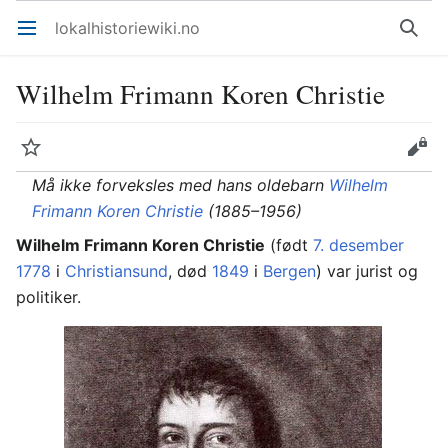
lokalhistoriewiki.no
Åpne hovedmenyen
Søk
Wilhelm Frimann Koren Christie
Overvåk
Rediger
Må ikke forveksles med hans oldebarn
Wilhelm
Frimann Koren Christie
(1885–1956)
Wilhelm Frimann Koren Christie
(født
7. desember
1778
i
Christiansund
, død
1849
i
Bergen
) var jurist og
politiker.