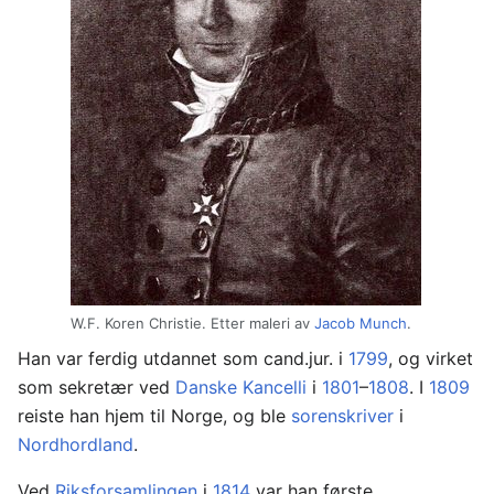
W.F. Koren Christie. Etter maleri av
Jacob Munch
.
Han var ferdig utdannet som cand.jur. i
1799
, og virket
som sekretær ved
Danske Kancelli
i
1801
–
1808
. I
1809
reiste han hjem til Norge, og ble
sorenskriver
i
Nordhordland
.
Ved
Riksforsamlingen
i
1814
var han første