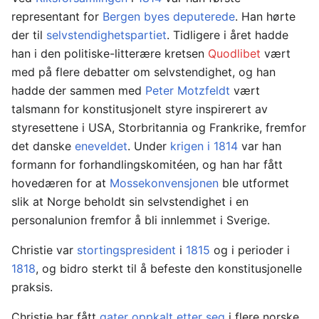
representant for
Bergen byes deputerede
. Han hørte
der til
selvstendighetspartiet
. Tidligere i året hadde
han i den politiske-litterære kretsen
Quodlibet
vært
med på flere debatter om selvstendighet, og han
hadde der sammen med
Peter Motzfeldt
vært
talsmann for konstitusjonelt styre inspirerert av
styresettene i USA, Storbritannia og Frankrike, fremfor
det danske
eneveldet
. Under
krigen i 1814
var han
formann for forhandlingskomitéen, og han har fått
hovedæren for at
Mossekonvensjonen
ble utformet
slik at Norge beholdt sin selvstendighet i en
personalunion fremfor å bli innlemmet i Sverige.
Christie var
stortingspresident
i
1815
og i perioder i
1818
, og bidro sterkt til å befeste den konstitusjonelle
praksis.
Christie har fått
gater oppkalt etter seg
i flere norske