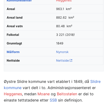
Kommunesenter
Heggenes
Areal
963.1 km²
Areal land
882.62 km²
Areal vatn
80.48 km²
Folketal
3 221
(2018)
Grunnlagt
1849
Målform
Nynorsk
Nettside
Nettside
Øystre Slidre kommune vart etablert i 1849, då
Slidre
kommune
vart delt i to. Administrasjonssenteret er
Heggenes
, medan
Moane
og
Beitostølen
er dei to
einaste tettstadene etter
SSB
sin definisjon.