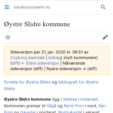
lokalhistoriewiki.no
Åpne hovedmenyen
Søk
Øystre Slidre kommune
Overvåk
Rediger
Sideversjon per 21. jan. 2020 kl. 06:51 av
Cnyborg
(
samtale
|
bidrag
)
(nytt kommunenr)
(
diff
)
← Eldre sideversjon
| Nåværende
sideversjon (diff) | Nyere sideversjon → (diff)
Forside for Øystre Slidre
og
bibliografi for Øystre
Slidre
Øystre Slidre kommune
ligg i
Valdres
i
Innlandet
.
Kommunen grensar til
Vågå
og
Nord-Fron
i nord,
Sør-
Fron
og
Gausdal
i nordaust,
Nord-Aurdal
i søraust,