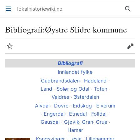
lokalhistoriewiki.no
Åpne hovedmenyen
Søk
Bibliografi
:
Øystre Slidre kommune
Overvåk
Rediger
Bibliografi
Innlandet fylke
Gudbrandsdalen
·
Hadeland
·
Land
·
Solør og Odal
·
Toten
·
Valdres
·
Østerdalen
Alvdal
·
Dovre
·
Eidskog
·
Elverum
·
Engerdal
·
Etnedal
·
Folldal
·
Gausdal
·
Gjøvik
·
Gran
·
Grue
·
Hamar
Kongsvinger
·
Lesja
·
Lillehammer