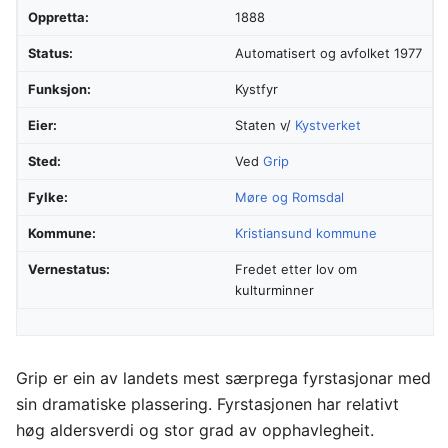
Oppretta:
1888
Status:
Automatisert og avfolket 1977
Funksjon:
Kystfyr
Eier:
Staten v/
Kystverket
Sted:
Ved
Grip
Fylke:
Møre og Romsdal
Kommune:
Kristiansund kommune
Vernestatus:
Fredet etter lov om
kulturminner
Grip er ein av landets mest særprega fyrstasjonar med
sin dramatiske plassering. Fyrstasjonen har relativt
høg aldersverdi og stor grad av opphavlegheit.