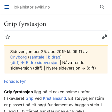
lokalhistoriewiki.no
Åpne hovedmenyen
Søk
Grip fyrstasjon
Overvåk
Rediger
Sideversjon per 25. apr. 2019 kl. 09:11 av
Cnyborg
(
samtale
|
bidrag
)
(
diff
)
← Eldre sideversjon
| Nåværende
sideversjon (diff) | Nyere sideversjon → (diff)
Forside
:
Fyr
Grip fyrstasjon
ligg på ei naken holme utafor
fiskeværet
Grip
ved
Kristiansund
. Eit støypejernstårn
er plassert på eit høgt fundament av huggen stein. I
tillegg til fyrtårnet har stasjonen eit kvelva