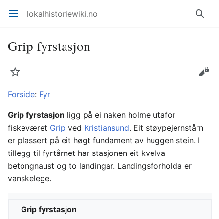
lokalhistoriewiki.no
Åpne hovedmenyen
Søk
Grip fyrstasjon
Overvåk
Rediger
Forside
:
Fyr
Grip fyrstasjon
ligg på ei naken holme utafor
fiskeværet
Grip
ved
Kristiansund
. Eit støypejernstårn
er plassert på eit høgt fundament av huggen stein. I
tillegg til fyrtårnet har stasjonen eit kvelva
betongnaust og to landingar. Landingsforholda er
vanskelege.
Grip fyrstasjon