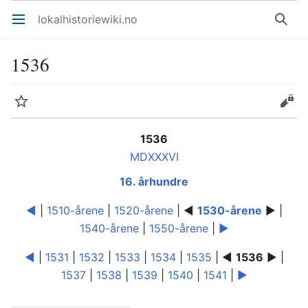
lokalhistoriewiki.no
Åpne hovedmenyen
Søk
1536
Overvåk
Rediger
1536
MDXXXVI
16. århundre
◄
|
1510-årene
|
1520-årene
| ◄
1530-årene
► |
1540-årene
|
1550-årene
|
►
◄
|
1531
|
1532
|
1533
|
1534
|
1535
| ◄
1536
► |
1537
|
1538
|
1539
|
1540
|
1541
|
►