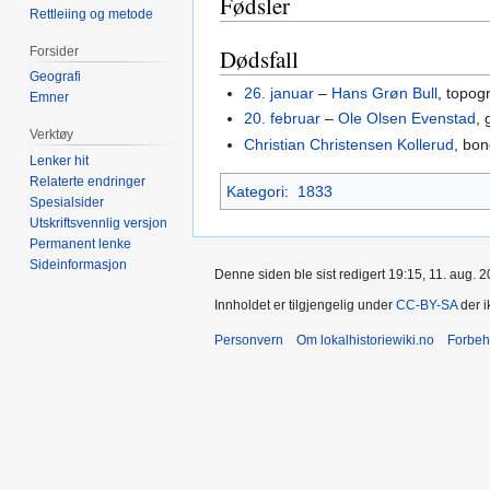
Fødsler
Rettleiing og metode
Forsider
Dødsfall
Geografi
26. januar
–
Hans Grøn Bull
, topog
Emner
20. februar
–
Ole Olsen Evenstad
,
Verktøy
Christian Christensen Kollerud
, bo
Lenker hit
Relaterte endringer
Kategori
:
1833
Spesialsider
Utskriftsvennlig versjon
Permanent lenke
Sideinformasjon
Denne siden ble sist redigert 19:15, 11. aug. 2
Innholdet er tilgjengelig under
CC-BY-SA
der i
Personvern
Om lokalhistoriewiki.no
Forbeh