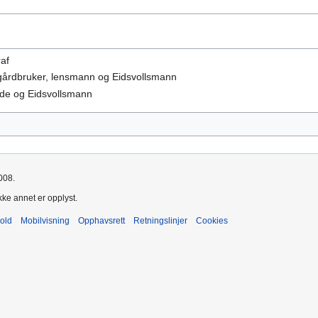
raf
 gårdbruker, lensmann og Eidsvollsmann
nde og Eidsvollsmann
008.
kke annet er opplyst.
old
Mobilvisning
Opphavsrett
Retningslinjer
Cookies