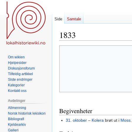
Side
Samtale
1833
Hopp
Hopp
til
til
Om wikien
navigering
søk
Hjelpesider
Diskusjonsforum
Tilfeldig artikkel
Siste endringer
Kategorier
Kontakt oss
Avdelinger
Allmenning
Begivenheter
Norsk historisk leksikon
Bibliografi
31. oktober
–
Kolera
brøt ut i
Moss
.
Kjeldearkiv
Galleri