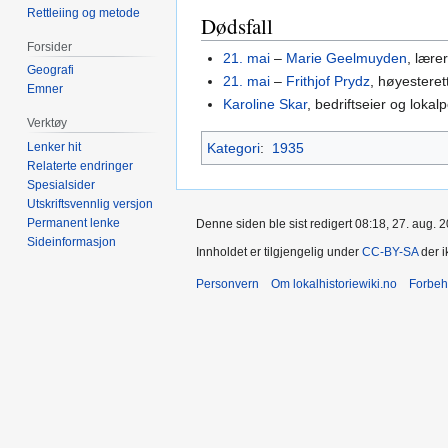
Rettleiing og metode
Dødsfall
Forsider
21. mai
–
Marie Geelmuyden
, lærer
Geografi
21. mai
–
Frithjof Prydz
, høyestere
Emner
Karoline Skar
, bedriftseier og lokalpo
Verktøy
Kategori
:
1935
Lenker hit
Relaterte endringer
Spesialsider
Utskriftsvennlig versjon
Permanent lenke
Denne siden ble sist redigert 08:18, 27. aug. 
Sideinformasjon
Innholdet er tilgjengelig under
CC-BY-SA
der i
Personvern
Om lokalhistoriewiki.no
Forbeh