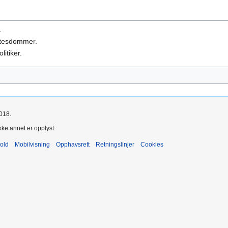
.
ttesdommer.
litiker.
2018.
kke annet er opplyst.
old
Mobilvisning
Opphavsrett
Retningslinjer
Cookies