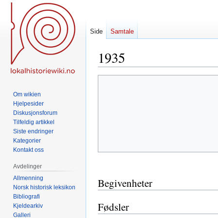
Side
Samtale
1935
Hopp
Hopp
til
til
Om wikien
navigering
søk
Hjelpesider
Diskusjonsforum
Tilfeldig artikkel
Siste endringer
Kategorier
Kontakt oss
Avdelinger
Allmenning
Begivenheter
Norsk historisk leksikon
Bibliografi
Fødsler
Kjeldearkiv
Galleri