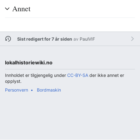
Annet
Sist redigert for 7 år siden
av
PaulVIF
lokalhistoriewiki.no
Innholdet er tilgjengelig under
CC-BY-SA
der ikke annet er
opplyst.
Personvern
Bordmaskin