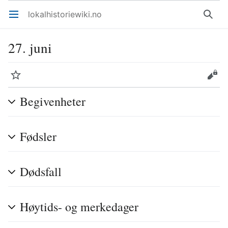
lokalhistoriewiki.no
Åpne hovedmenyen
Søk
27. juni
Overvåk
Rediger
Begivenheter
Fødsler
Dødsfall
Høytids- og merkedager