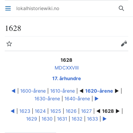
lokalhistoriewiki.no
Åpne hovedmenyen
Søk
1628
Overvåk
Rediger
1628
MDCXXVIII
17. århundre
◄
|
1600-årene
|
1610-årene
| ◄
1620-årene
► |
1630-årene
|
1640-årene
|
►
◄
|
1623
|
1624
|
1625
|
1626
|
1627
| ◄
1628
► |
1629
|
1630
|
1631
|
1632
|
1633
|
►