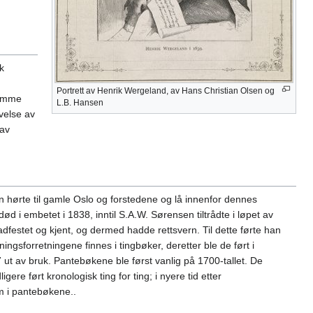
k
Portrett av Henrik Wergeland, av Hans Christian Olsen og
komme
L.B. Hansen
ivelse av
 av
en hørte til gamle Oslo og forstedene og lå innenfor dennes
ød i embetet i 1838, inntil S.A.W. Sørensen tiltrådte i løpet av
tadfestet og kjent, og dermed hadde rettsvern. Til dette førte han
ingsforretningene finnes i tingbøker, deretter ble de ført i
7 ut av bruk. Pantebøkene ble først vanlig på 1700-tallet. De
ere ført kronologisk ting for ting; i nyere tid etter
em i pantebøkene..