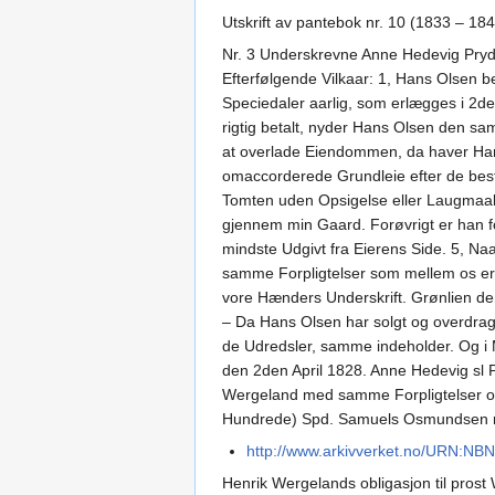
Utskrift av pantebok nr. 10 (1833 – 184
Nr. 3 Underskrevne Anne Hedevig Pryds,
Efterfølgende Vilkaar: 1, Hans Olsen b
Speciedaler aarlig, som erlægges i 2d
rigtig betalt, nyder Hans Olsen den sa
at overlade Eiendommen, da haver Hans 
omaccorderede Grundleie efter de beste
Tomten uden Opsigelse eller Laugmaal. 
gjennem min Gaard. Forøvrigt er han fo
mindste Udgivt fra Eierens Side. 5, N
samme Forpligtelser som mellem os er
vore Hænders Underskrift. Grønlien de
– Da Hans Olsen har solgt og overdra
de Udredsler, samme indeholder. Og i 
den 2den April 1828. Anne Hedevig sl 
Wergeland med samme Forpligtelser og 
Hundrede) Spd. Samuels Osmundsen m.p.P
http://www.arkivverket.no/URN:NB
Henrik Wergelands obligasjon til prost