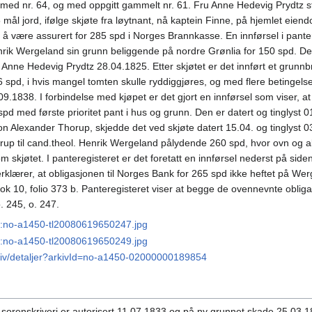
 med nr. 64, og med oppgitt gammelt nr. 61. Fru Anne Hedevig Prydtz st
 mål jord, ifølge skjøte fra løytnant, nå kaptein Finne, på hjemlet eien
is å være assurert for 285 spd i Norges Brannkasse. En innførsel i pant
nrik Wergeland sin grunn beliggende på nordre Grønlia for 150 spd. Det 
ru Anne Hedevig Prydtz 28.04.1825. Etter skjøtet er det innført et grun
 6 spd, i hvis mangel tomten skulle ryddiggjøres, og med flere betinge
9.1838. I forbindelse med kjøpet er det gjort en innførsel som viser, a
pd med første prioritet pant i hus og grunn. Den er datert og tinglyst
eon Alexander Thorup, skjedde det ved skjøte datert 15.04. og tinglyst
orup til cand.theol. Henrik Wergeland pålydende 260 spd, hvor ovn og al
skjøtet. I panteregisteret er det foretatt en innførsel nederst på side
rer, at obligasjonen til Norges Bank for 265 spd ikke heftet på Werge
bok 10, folio 373 b. Panteregisteret viser at begge de ovennevnte obligas
. 245, o. 247.
N:no-a1450-tl20080619650247.jpg
N:no-a1450-tl20080619650249.jpg
arkiv/detaljer?arkivId=no-a1450-02000000189854
r sorenskriveri er autorisert 11.07.1833 og på ny grunnet skade 25.0