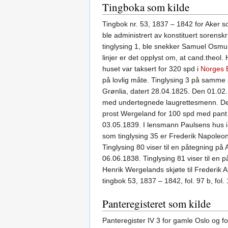
Tingboka som kilde
Tingbok nr. 53, 1837 – 1842 for Aker so
ble administrert av konstituert sorens
tinglysing 1, ble snekker Samuel Osmu
linjer er det opplyst om, at cand.theol
huset var taksert for 320 spd i
Norges 
på lovlig måte. Tinglysing 3 på samme s
Grønlia, datert 28.04.1825. Den 01.02.1
med undertegnede laugrettesmenn. Det b
prost Wergeland for 100 spd med pant i
03.05.1839. I lensmann Paulsens hus i 
som tinglysing 35 er Frederik Napoleon
Tinglysing 80 viser til en påtegning p
06.06.1838. Tinglysing 81 viser til en
Henrik Wergelands skjøte til Frederik 
tingbok 53, 1837 – 1842, fol. 97 b, fol. 
Panteregisteret som kilde
Panteregister IV 3 for gamle Oslo og fo