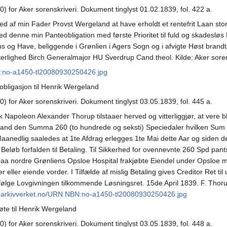
0) for Aker sorenskriveri. Dokument tinglyst 01.02.1839, fol. 422 a.
 af min Fader Provst Wergeland at have erholdt et rentefrit Laan stor
 denne min Panteobligation med første Prioritet til fuld og skadesløs B
 og Have, beliggende i Grønlien i Agers Sogn og i afvigte Høst brandtax
terlighed Birch Generalmajor HU Sverdrup Cand.theol. Kilde: Aker soren
N:no-a1450-tl20080930250426.jpg
bligasjon til Henrik Wergeland
0) for Aker sorenskriveri. Dokument tinglyst 03.05.1839, fol. 445 a.
k Napoleon Alexander Thorup tilstaaer herved og vitterliggjør, at ver
geland den Summa 260 (to hundrede og seksti) Speciedaler hvilken Sum j
aanedlig saaledes at 1te Afdrag erlegges 1te Mai dette Aar og siden d
Beløb forfalden til Betaling. Til Sikkerhed for ovennevnte 260 Spd pant
 nordre Grønliens Opsloe Hospital frakjøbte Eiendel under Opsloe me
 eller eiende vorder. I Tilfælde af mislig Betaling gives Creditor Ret ti
g ifølge Lovgivningen tilkommende Løsningsret. 15de April 1839. F. Thorup
w.arkivverket.no/URN:NBN:no-a1450-tl20080930250426.jpg
te til Henrik Wergeland
0) for Aker sorenskriveri. Dokument tinglyst 03.05.1839, fol. 448 a.