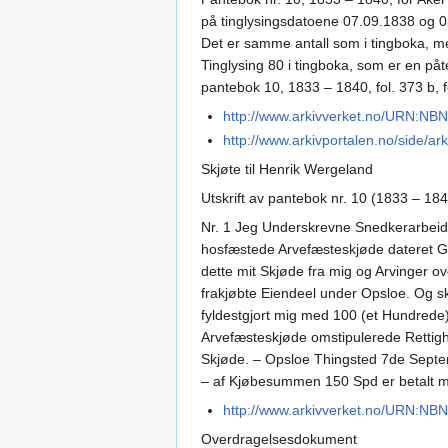
på tinglysingsdatoene 07.09.1838 og 0
Det er samme antall som i tingboka, men 
Tinglysing 80 i tingboka, som er en påte
pantebok 10, 1833 – 1840, fol. 373 b, fol
http://www.arkivverket.no/URN:NB
http://www.arkivportalen.no/side/
Skjøte til Henrik Wergeland
Utskrift av pantebok nr. 10 (1833 – 184
Nr. 1 Jeg Underskrevne Snedkerarbeide
hosfæstede Arvefæsteskjøde dateret Grø
dette mit Skjøde fra mig og Arvinger o
frakjøbte Eiendeel under Opsloe. Og s
fyldestgjort mig med 100 (et Hundrede
Arvefæsteskjøde omstipulerede Rettighe
Skjøde. – Opsloe Thingsted 7de Septe
– af Kjøbesummen 150 Spd er betalt med 
http://www.arkivverket.no/URN:NB
Overdragelsesdokument