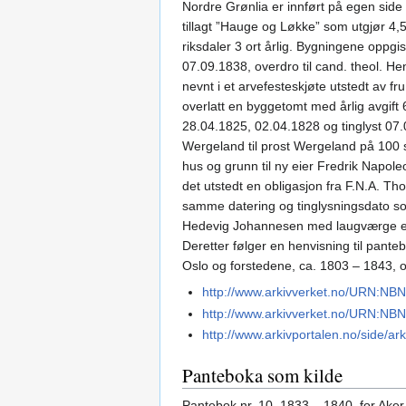
Nordre Grønlia er innført på egen side
tillagt ”Hauge og Løkke” som utgjør 4,5
riksdaler 3 ort årlig. Bygningene oppg
07.09.1838, overdro til cand. theol. He
nevnt i et arvefesteskjøte utstedt av f
overlatt en byggetomt med årlig avgift
28.04.1825, 02.04.1828 og tinglyst 07.0
Wergeland til prost Wergeland på 100 s
hus og grunn til ny eier Fredrik Napol
det utstedt en obligasjon fra F.N.A. Th
samme datering og tinglysningsdato som 
Hedevig Johannesen med laugværge erklæ
Deretter følger en henvisning til pante
Oslo og forstedene, ca. 1803 – 1843, o
http://www.arkivverket.no/URN:NB
http://www.arkivverket.no/URN:NB
http://www.arkivportalen.no/side/
Panteboka som kilde
Pantebok nr. 10, 1833 – 1840, for Ake