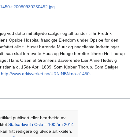
a1450-tl20080930250452.jpg
jeg ved dette mit Skjøde sælger og afhænder til hr Fredrik
iens Opsloe Hospital frasolgte Eiendom under Opsloe for den
fattet alle til Huset hørende Muur og nagelfaste Indretninger
, saa skal fornevnte Huus og Houge herefter tilhøre Hr. Thorup
raget Hans Olsen af Grønliens daværende Eier Anne Hedevig
Kristiania d. 15de April 1839. Som Kjøber Thorup. Som Sælger
.
http://www.arkivverket.no/URN:NBN:no-a1450-
tikkel publisert eller bearbeida av
ktet
Statsarkivet i Oslo – 100 år i 2014
kan fritt redigere og utvide artikkelen.