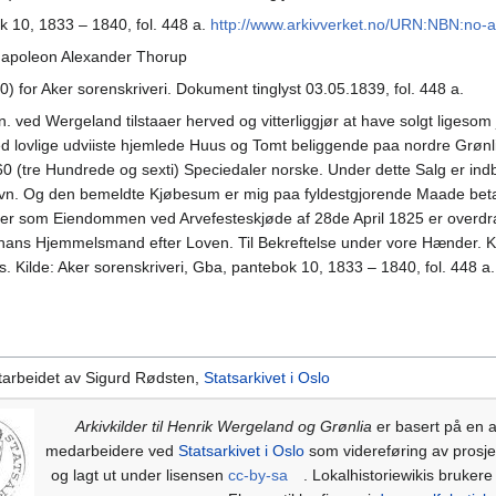
k 10, 1833 – 1840, fol. 448 a.
http://www.arkivverket.no/URN:NBN:no-
 Napoleon Alexander Thorup
0) for Aker sorenskriveri. Dokument tinglyst 03.05.1839, fol. 448 a.
 ved Wergeland tilstaaer herved og vitterliggjør at have solgt ligesom 
 lovlige udviiste hjemlede Huus og Tomt beliggende paa nordre Grønl
tre Hundrede og sexti) Speciedaler norske. Under dette Salg er indbe
n. Og den bemeldte Kjøbesum er mig paa fyldestgjorende Maade betalt
er som Eiendommen ved Arvefesteskjøde af 28de April 1825 er overd
r hans Hjemmelsmand efter Loven. Til Bekreftelse under vore Hænder. 
is. Kilde: Aker sorenskriveri, Gba, pantebok 10, 1833 – 1840, fol. 448 a
utarbeidet av Sigurd Rødsten,
Statsarkivet i Oslo
Arkivkilder til Henrik Wergeland og Grønlia
er basert på en ar
medarbeidere ved
Statsarkivet i Oslo
som videreføring av prosje
og lagt ut under lisensen
cc-by-sa
. Lokalhistoriewikis brukere 