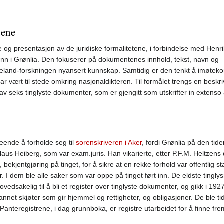
dene
 og presentasjon av de juridiske formalitetene, i forbindelse med Henri
nn i Grønlia. Den fokuserer på dokumentenes innhold, tekst, navn og
geland-forskningen nyansert kunnskap. Samtidig er den tenkt å imøte
ar vært til stede omkring nasjonaldikteren. Til formålet trengs en beskr
 seks tinglyste dokumenter, som er gjengitt som utskrifter in extenso
eende å forholde seg til
sorenskriveren i Aker
, fordi Grønlia på den tid
aus Heiberg, som var exam.juris. Han vikarierte, etter P.F.M. Heltzens d
 bekjentgjøring på tinget, for å sikre at en rekke forhold var offentlig s
. I dem ble alle saker som var oppe på tinget ført inn. De eldste tinglysn
vedsakelig til å bli et register over tinglyste dokumenter, og gikk i 192
net skjøter som gir hjemmel og rettigheter, og obligasjoner. De ble tidlig
 Panteregistrene, i dag grunnboka, er registre utarbeidet for å finne fr