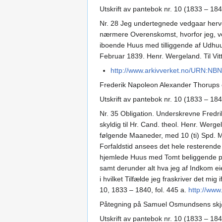
Utskrift av pantebok nr. 10 (1833 – 184
Nr. 28 Jeg undertegnede vedgaar herved
nærmere Overenskomst, hvorfor jeg, ved
iboende Huus med tilliggende af Udhuus
Februar 1839. Henr. Wergeland. Til Vit
http://www.arkivverket.no/URN:NB
Frederik Napoleon Alexander Thorups o
Utskrift av pantebok nr. 10 (1833 – 184
Nr. 35 Obligation. Underskrevne Fredri
skyldig til Hr. Cand. theol. Henr. Wer
følgende Maaneder, med 10 (ti) Spd. M
Forfaldstid ansees det hele resterende 
hjemlede Huus med Tomt beliggende paa
samt derunder alt hva jeg af Indkom eier
i hvilket Tilfælde jeg fraskriver det mi
10, 1833 – 1840, fol. 445 a.
http://ww
Påtegning på Samuel Osmundsens skjø
Utskrift av pantebok nr. 10 (1833 – 184