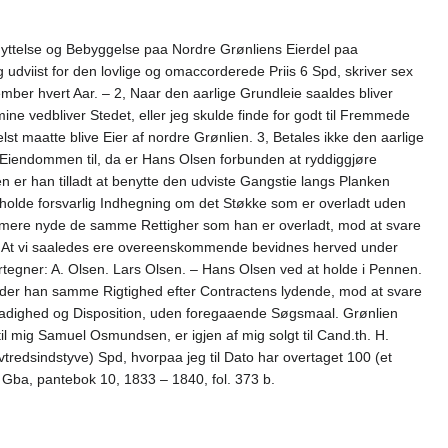
benyttelse og Bebyggelse paa Nordre Grønliens Eierdel paa
udviist for den lovlige og omaccorderede Priis 6 Spd, skriver sex
ber hvert Aar. – 2, Naar den aarlige Grundleie saaldes bliver
e vedbliver Stedet, eller jeg skulde finde for godt til Fremmede
 maatte blive Eier af nordre Grønlien. 3, Betales ikke den aarlige
e Eiendommen til, da er Hans Olsen forbunden at ryddiggjøre
 er han tilladt at benytte den udviste Gangstie langs Planken
 holde forsvarlig Indhegning om det Støkke som er overladt uden
ommere nyde de samme Rettigher som han er overladt, mod at svare
. At vi saaledes ere overeenskommende bevidnes herved under
tegner: A. Olsen. Lars Olsen. – Hans Olsen ved at holde i Pennen.
yder han samme Rigtighed efter Contractens lydende, mod at svare
Raadighed og Disposition, uden foregaaende Søgsmaal. Grønlien
 mig Samuel Osmundsen, er igjen af mig solgt til Cand.th. H.
edsindstyve) Spd, hvorpaa jeg til Dato har overtaget 100 (et
, Gba, pantebok 10, 1833 – 1840, fol. 373 b.