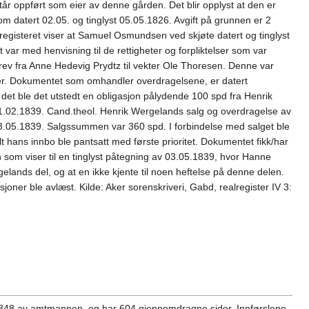
år oppført som eier av denne gården. Det blir opplyst at den er
dom datert 02.05. og tinglyst 05.05.1826. Avgift på grunnen er 2
eregisteret viser at Samuel Osmundsen ved skjøte datert og tinglyst
var med henvisning til de rettigheter og forpliktelser som var
nbrev fra Anne Hedevig Prydtz til vekter Ole Thoresen. Denne var
lser. Dokumentet som omhandler overdragelsene, er datert
t det ble det utstedt en obligasjon pålydende 100 spd fra Henrik
 01.02.1839. Cand.theol. Henrik Wergelands salg og overdragelse av
 03.05.1839. Salgssummen var 360 spd. I forbindelse med salget ble
t hans innbo ble pantsatt med første prioritet. Dokumentet fikk/har
n som viser til en tinglyst påtegning av 03.05.1839, hvor Hanne
lands del, og at en ikke kjente til noen heftelse på denne delen.
joner ble avlæst. Kilde: Aker sorenskriveri, Gabd, realregister IV 3:
3.1848 av amtmannen, og har 604 gjennomdragne sider. Innførslene