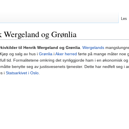
Les
ik Wergeland og Grønlia
rkivkilder til Henrik Wergeland og Grønlia
.
Wergelands
mangslungne 
 Kjøp og salg av hus i
Grønlia
i
Aker herred
førte på mange måter noe 
sfull tid. Formalitetene omkring det synliggjorde ham i en økonomisk og 
e benytte seg av justisvesenets tjenester. Dette har nedfelt seg i ar
s i
Statsarkivet i Oslo
.