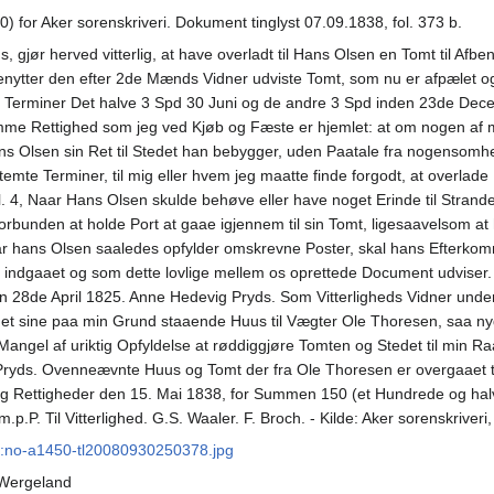
0) for Aker sorenskriveri. Dokument tinglyst 07.09.1838, fol. 373 b.
 gjør herved vitterlig, at have overladt til Hans Olsen en Tomt til Af
enytter den efter 2de Mænds Vidner udviste Tomt, som nu er afpælet og 
e Terminer Det halve 3 Spd 30 Juni og de andre 3 Spd inden 23de Decem
mme Rettighed som jeg ved Kjøb og Fæste er hjemlet: at om nogen af min
Olsen sin Ret til Stedet han bebygger, uden Paatale fra nogensomhelst
mte Terminer, til mig eller hvem jeg maatte finde forgodt, at overlad
4, Naar Hans Olsen skulde behøve eller have noget Erinde til Stranden
rbunden at holde Port at gaae igjennem til sin Tomt, ligesaavelsom at
aar hans Olsen saaledes opfylder omskrevne Poster, skal hans Efterk
 indgaaet og som dette lovlige mellem os oprettede Document udviser
n 28de April 1825. Anne Hedevig Pryds. Som Vitterligheds Vidner under
get sine paa min Grund staaende Huus til Vægter Ole Thoresen, saa n
Mangel af uriktig Opfyldelse at røddiggjøre Tomten og Stedet til min 
Pryds. Ovenneævnte Huus og Tomt der fra Ole Thoresen er overgaaet til
Rettigheder den 15. Mai 1838, for Summen 150 (et Hundrede og halvtr
. Til Vitterlighed. G.S. Waaler. F. Broch. - Kilde: Aker sorenskriveri
N:no-a1450-tl20080930250378.jpg
 Wergeland