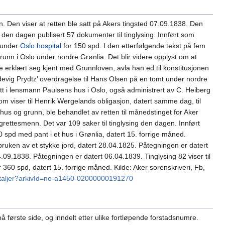
. Den viser at retten ble satt på Akers tingsted 07.09.1838. Den
den dagen publisert 57 dokumenter til tinglysing. Innført som
l under
Oslo hospital
for 150 spd. I den etterfølgende tekst på fem
grunn i Oslo under nordre Grønlia. Det blir videre opplyst om at
dde erklært seg kjent med Grunnloven, avla han ed til konstitusjonen
edevig Prydtz’ overdragelse til Hans Olsen på en tomt under nordre
att i lensmann Paulsens hus i Oslo, også administrert av C. Heiberg
m viser til Henrik Wergelands obligasjon, datert samme dag, til
s og grunn, ble behandlet av retten til månedstinget for Aker
ettesmenn. Det var 109 saker til tinglysing den dagen. Innført
 spd med pant i et hus i Grønlia, datert 15. forrige måned.
ruken av et stykke jord, datert 28.04.1825. Påtegningen er datert
09.1838. Påtegningen er datert 06.04.1839. Tinglysing 82 viser til
60 spd, datert 15. forrige måned. Kilde: Aker sorenskriveri, Fb,
/detaljer?arkivId=no-a1450-02000000191270
å første side, og inndelt etter ulike fortløpende forstadsnumre.