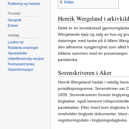
6
Kilder
Rettleiing og metode
Forsider
Henrik Wergeland i arkivkil
Geografi
Emner
Dette er en kontekstuell gjennomgåelse
Wergelands kjøp og salg av hus og gru
Verktøy
dateringer med tanke på å tilføre Wer
Lenker hit
den allmenne nysgjerrighet som alltid h
Relaterte endringer
kildene sammen med en presentasjon av
Spesialsider
Utskriftsvennlig versjon
panteboka.
Permanent lenke
Sideinformasjon
Sorenskriveren i Aker
Henrik Wergeland hadde i rettslig hens
jurisdiksjonsgrense. Sorenskriver var Cl
1839. Sorenskriveren foresto tinglysing,
tingbøker, også benevnt rettsprotokoller
pantebøker. Etter hvert kom tingboka ho
inneholder tinglyste dokumenter, blant an
registreringsdato i tinglysingsdagboka.