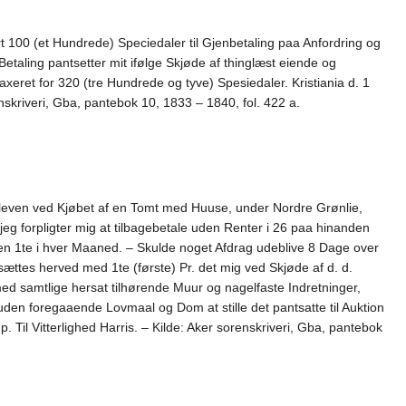
t 100 (et Hundrede) Speciedaler til Gjenbetaling paa Anfordring og
etaling pantsetter mit ifølge Skjøde af thinglæst eiende og
eret for 320 (tre Hundrede og tyve) Spesiedaler. Kristiania d. 1
skriveri, Gba, pantebok 10, 1833 – 1840, fol. 422 a.
e bleven ved Kjøbet af en Tomt med Huuse, under Nordre Grønlie,
eg forpligter mig at tilbagebetale uden Renter i 26 paa hinanden
en 1te i hver Maaned. – Skulde noget Afdrag udeblive 8 Dage over
sættes herved med 1te (første) Pr. det mig ved Skjøde af d. d.
d samtlige hersat tilhørende Muur og nagelfaste Indretninger,
l uden foregaaende Lovmaal og Dom at stille det pantsatte til Auktion
. Til Vitterlighed Harris. – Kilde: Aker sorenskriveri, Gba, pantebok