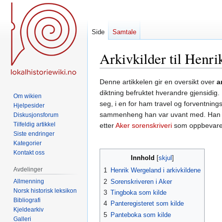
Side
Samtale
Arkivkilder til Henr
Hopp
Hopp
Denne artikkelen gir en oversikt over
a
til
til
diktning befruktet hverandre gjensidig.
Om wikien
navigering
søk
seg, i en for ham travel og forventning
Hjelpesider
sammenheng han var uvant med. Han mått
Diskusjonsforum
Tilfeldig artikkel
etter
Aker sorenskriveri
som oppbevare
Siste endringer
Kategorier
Kontakt oss
Innhold
Avdelinger
1
Henrik Wergeland i arkivkildene
Allmenning
2
Sorenskriveren i Aker
Norsk historisk leksikon
3
Tingboka som kilde
Bibliografi
4
Panteregisteret som kilde
Kjeldearkiv
5
Panteboka som kilde
Galleri