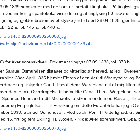
3.05.1839 samsvarer med de som er foretatt i tingboka. På tinglysing
ved innføring i panteboka viser det seg at tinglysing 80 tilsvarer tingly
gning og gjelder bruken av et stykke jord, datert 28.04.1825, gjenfinnes
. 422 a, fol. 445 a, fol. 448 a.
N:no-a1450-tl20080930250003.jpg
arkiv/detaljer?arkivId=no-a1450-02000000189742
0) for Aker sorenskriveri. Dokument tinglyst 07.09.1838, fol. 373 b.
r Samuel Osmundsen tilstaaer og vitterliggjør herved, at jeg i Over
nlien 28de April 1825 hjemler Eieren af den deri til Afbenyttelse og B
verdrager og tilskjøder Cand. Theol. Henr. Wergeland mit af mig tilfor
keer denne min Overdragelse til bemeldte Cand. Theol. Wergeland, so
) Spd med Henstand indtil Michaelis førstkommende med Resten, tillig
der og Forpligtelser. – Til Forsikring om dette Foranførte har jeg i O
mber 1838. Samuel Osmundsen. Med paah. Pen. Til Vitterlighed: G. S
45, firti og fem Skilling. H. Woxen. - Kilde: Aker sorenskriveri, Gba, 
N:no-a1450-tl20080930250378.jpg