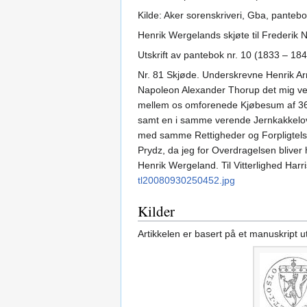
Kilde: Aker sorenskriveri, Gba, pantebo
Henrik Wergelands skjøte til Frederik
Utskrift av pantebok nr. 10 (1833 – 184
Nr. 81 Skjøde. Underskrevne Henrik Arn.
Napoleon Alexander Thorup det mig ved
mellem os omforenede Kjøbesum af 360 (
samt en i samme verende Jernkakkelov
med samme Rettigheder og Forpligtels
Prydz, da jeg for Overdragelsen blive
Henrik Wergeland. Til Vitterlighed Harr
tl20080930250452.jpg
Kilder
Artikkelen er basert på et manuskript 