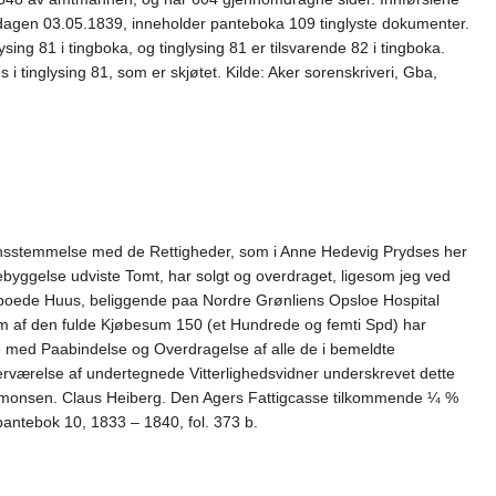
sdagen 03.05.1839, inneholder panteboka 109 tinglyste dokumenter.
sing 81 i tingboka, og tinglysing 81 er tilsvarende 82 i tingboka.
 i tinglysing 81, som er skjøtet. Kilde: Aker sorenskriveri, Gba,
eensstemmelse med de Rettigheder, som i Anne Hedevig Prydses her
ebyggelse udviste Tomt, har solgt og overdraget, ligesom jeg ved
n iboede Huus, beliggende paa Nordre Grønliens Opsloe Hospital
m af den fulde Kjøbesum 150 (et Hundrede og femti Spd) har
e med Paabindelse og Overdragelse af alle de i bemeldte
verværelse af undertegnede Vitterlighedsvidner underskrevet dette
imonsen. Claus Heiberg. Den Agers Fattigcasse tilkommende ¼ %
pantebok 10, 1833 – 1840, fol. 373 b.