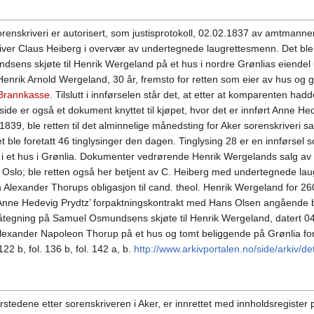
renskriveri er autorisert, som justisprotokoll, 02.02.1837 av amtmannen
kriver Claus Heiberg i overvær av undertegnede laugrettesmenn. Det ble 
ndsens skjøte til Henrik Wergeland på et hus i nordre Grønlias eiende
. Henrik Arnold Wergeland, 30 år, fremsto for retten som eier av hus og 
Brannkasse
. Tilslutt i innførselen står det, at etter at komparenten ha
ide er også et dokument knyttet til kjøpet, hvor det er innført Anne H
839, ble retten til det alminnelige månedsting for Aker sorenskriveri s
le foretatt 46 tinglysinger den dagen. Tinglysing 28 er en innførsel so
 et hus i Grønlia. Dokumenter vedrørende Henrik Wergelands salg av hu
Oslo; ble retten også her betjent av C. Heiberg med undertegnede laugr
 Alexander Thorups obligasjon til cand. theol. Henrik Wergeland for 260
å Anne Hedevig Prydtz’ forpaktningskontrakt med Hans Olsen angående b
 påtegning på Samuel Osmundsens skjøte til Henrik Wergeland, datert 04.
Alexander Napoleon Thorup på et hus og tomt beliggende på Grønlia for 3
122 b, fol. 136 b, fol. 142 a, b.
http://www.arkivportalen.no/side/arkiv
rstedene etter sorenskriveren i Aker, er innrettet med innholdsregister p