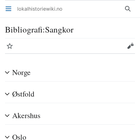
lokalhistoriewiki.no
Åpne hovedmenyen
Søk
Bibliografi
:
Sangkor
Overvåk
Rediger
Norge
Østfold
Akershus
Oslo