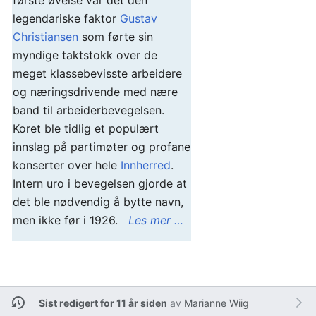
første øvelse var det den
legendariske faktor
Gustav
Christiansen
som førte sin
myndige taktstokk over de
meget klassebevisste arbeidere
og næringsdrivende med nære
band til arbeiderbevegelsen.
Koret ble tidlig et populært
innslag på partimøter og profane
konserter over hele
Innherred
.
Intern uro i bevegelsen gjorde at
det ble nødvendig å bytte navn,
men ikke før i 1926.
Les mer …
Sist redigert for 11 år siden
av
Marianne Wiig