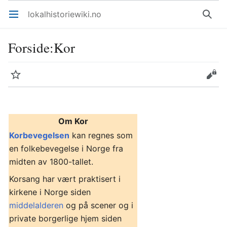
lokalhistoriewiki.no
Åpne hovedmenyen
Søk
Forside
:
Kor
Overvåk
Rediger
Om Kor
Korbevegelsen
kan regnes som
en folkebevegelse i Norge fra
midten av 1800-tallet.
Korsang har vært praktisert i
kirkene i Norge siden
middelalderen
og på scener og i
private borgerlige hjem siden