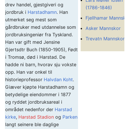
Lars Møller Ibsen
drev handel, gjestgiveri og
(1786-1846)
jordbruk i
Harstadhamn
. Han
Fjellhamar Mannsko
utmerket seg mest som
gårdbruker med utdannelse som
Asker Mannskor
jordbruksingeniør fra Tyskland.
Trevatn Mannskor
Han var gift med Jensine
Gjertsdtr Buch (1850-1905), Født
i Tromsø, død i Harstad. De
hadde ni barn, hvorav sju vokste
opp. Han var onkel til
historieprofessor
Halvdan Koht
.
Giæver kjøpte Harstadhamn og
betydelige eiendommer i 1877
og ryddet jordbruksareal i
området nedenfor der
Harstad
kirke
,
Harstad Stadion
og
Parken
langt seinere ble daglige