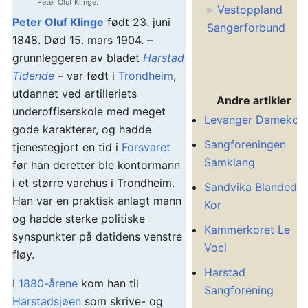
Peter Oluf Klinge.
Vestoppland
Peter Oluf Klinge
født 23. juni
Sangerforbund
1848. Død 15. mars 1904. –
grunnleggeren av bladet
Harstad
Tidende
– var født i
Trondheim
,
utdannet ved artilleriets
Andre artikler
underoffiserskole med meget
Levanger Damekor
gode karakterer, og hadde
Sangforeningen
tjenestegjort en tid i
Forsvaret
Samklang
før han deretter ble kontormann
i et større varehus i Trondheim.
Sandvika Blandede
Han var en praktisk anlagt mann
Kor
og hadde sterke politiske
Kammerkoret Le
synspunkter på datidens venstre
Voci
fløy.
Harstad
I
1880-årene
kom han til
Sangforening
Harstadsjøen
som skrive- og