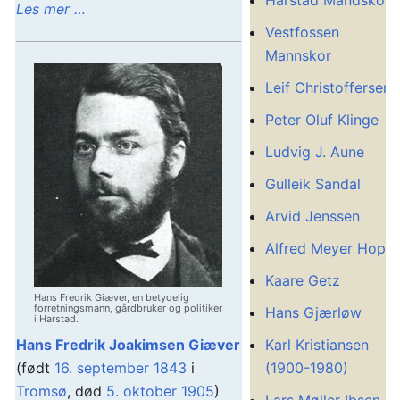
Harstad Mandskor
Les mer …
Vestfossen
Mannskor
Leif Christoffersen
Peter Oluf Klinge
Ludvig J. Aune
Gulleik Sandal
Arvid Jenssen
Alfred Meyer Hope
Kaare Getz
Hans Fredrik Giæver, en betydelig
forretningsmann, gårdbruker og politiker
Hans Gjærløw
i Harstad.
Hans Fredrik Joakimsen Giæver
Karl Kristiansen
(født
16. september
1843
i
(1900-1980)
Tromsø
, død
5. oktober
1905
)