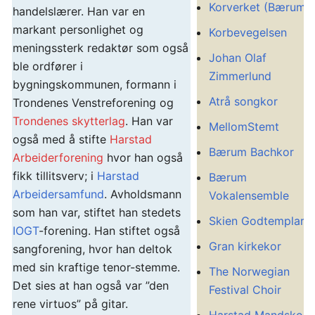
Korverket (Bærum)
handelslærer. Han var en
markant personlighet og
Korbevegelsen
meningssterk redaktør som også
Johan Olaf
ble ordfører i
Zimmerlund
bygningskommunen, formann i
Atrå songkor
Trondenes Venstreforening og
Trondenes skytterlag
. Han var
MellomStemt
også med å stifte
Harstad
Bærum Bachkor
Arbeiderforening
hvor han også
fikk tillitsverv; i
Harstad
Bærum
Arbeidersamfund
. Avholdsmann
Vokalensemble
som han var, stiftet han stedets
Skien Godtemplark
IOGT
-forening. Han stiftet også
Gran kirkekor
sangforening, hvor han deltok
med sin kraftige tenor-stemme.
The Norwegian
Det sies at han også var ”den
Festival Choir
rene virtuos” på gitar.