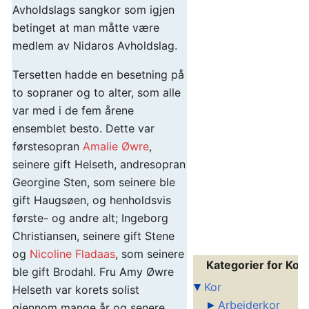
Avholdslags sangkor som igjen
betinget at man måtte være
medlem av Nidaros Avholdslag.
Tersetten hadde en besetning på
to sopraner og to alter, som alle
var med i de fem årene
ensemblet besto. Dette var
førstesopran
Amalie Øwre
,
seinere gift Helseth, andresopran
Georgine Sten, som seinere ble
gift Haugsøen, og henholdsvis
første- og andre alt; Ingeborg
Christiansen, seinere gift Stene
og
Nicoline Fladaas
, som seinere
Kategorier for Kor
ble gift Brodahl. Fru Amy Øwre
Kor
Helseth var korets solist
Arbeiderkor
gjennom mange år og senere