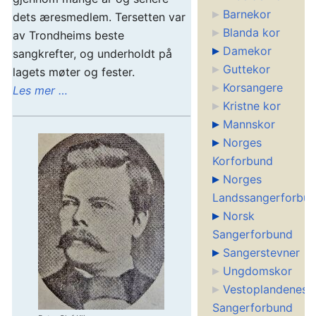
Barnekor
dets æresmedlem. Tersetten var
Blanda kor
av Trondheims beste
Damekor
sangkrefter, og underholdt på
Guttekor
lagets møter og fester.
Korsangere
Les mer …
Kristne kor
Mannskor
Norges
Korforbund
Norges
Landssangerforbu
Norsk
Sangerforbund
Sangerstevner
Ungdomskor
Vestoplandenes
Sangerforbund