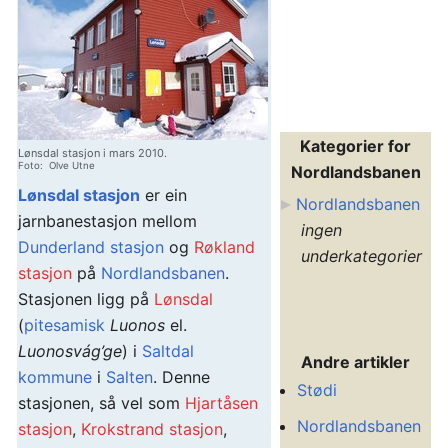
Kategorier for
Lønsdal stasjon i mars 2010.
Foto: Olve Utne
Nordlandsbanen
Lønsdal stasjon
er ein
Nordlandsbanen
jarnbanestasjon mellom
ingen
Dunderland stasjon
og
Røkland
underkategorier
stasjon
på
Nordlandsbanen
.
Stasjonen ligg på
Lønsdal
(
pitesamisk
Luonos
el.
Luonosvág’ge
) i
Saltdal
Andre artikler
kommune
i
Salten
. Denne
Stødi
stasjonen, så vel som
Hjartåsen
Nordlandsbanen
stasjon
,
Krokstrand stasjon
,