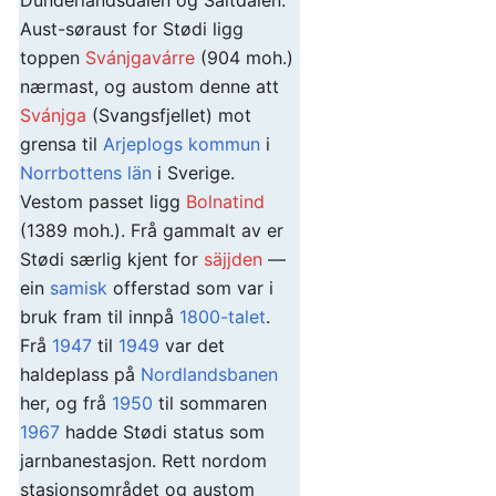
Aust-søraust for Stødi ligg
toppen
Svánjgavárre
(904 moh.)
nærmast, og austom denne att
Svánjga
(Svangsfjellet) mot
grensa til
Arjeplogs kommun
i
Norrbottens län
i Sverige.
Vestom passet ligg
Bolnatind
(1389 moh.). Frå gammalt av er
Stødi særlig kjent for
säjjden
—
ein
samisk
offerstad som var i
bruk fram til innpå
1800-talet
.
Frå
1947
til
1949
var det
haldeplass på
Nordlandsbanen
her, og frå
1950
til sommaren
1967
hadde Stødi status som
jarnbanestasjon. Rett nordom
stasjonsområdet og austom