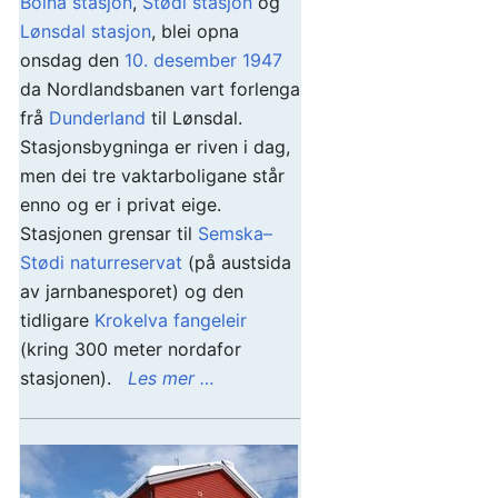
Bolna stasjon
,
Stødi stasjon
og
Lønsdal stasjon
, blei opna
onsdag den
10. desember
1947
da Nordlandsbanen vart forlenga
frå
Dunderland
til Lønsdal.
Stasjonsbygninga er riven i dag,
men dei tre vaktarboligane står
enno og er i privat eige.
Stasjonen grensar til
Semska–
Stødi naturreservat
(på austsida
av jarnbanesporet) og den
tidligare
Krokelva fangeleir
(kring 300 meter nordafor
stasjonen).
Les mer …