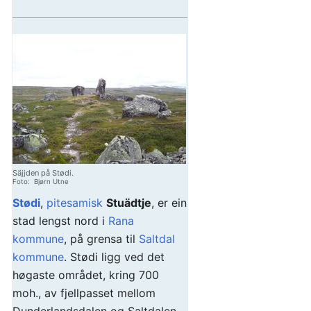
Säjjden på Stødi.
Foto: Bjørn Utne
Stødi
,
pitesamisk
Stuädtje
, er ein
stad lengst nord i
Rana
kommune
, på grensa til
Saltdal
kommune
. Stødi ligg ved det
høgaste området, kring 700
moh., av fjellpasset mellom
Dunderlandsdalen og Saltdalen.