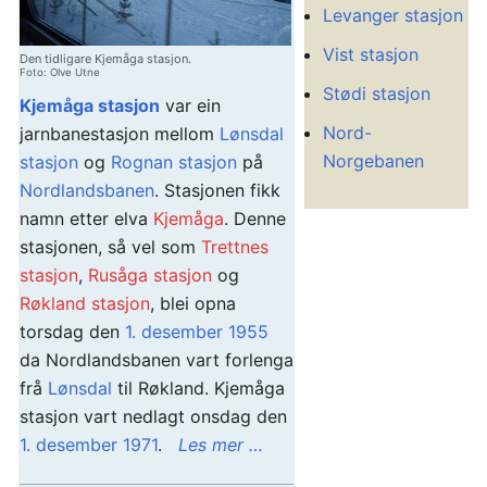
Levanger stasjon
Vist stasjon
Den tidligare Kjemåga stasjon.
Foto: Olve Utne
Stødi stasjon
Kjemåga stasjon
var ein
Nord-
jarnbanestasjon mellom
Lønsdal
Norgebanen
stasjon
og
Rognan stasjon
på
Nordlandsbanen
. Stasjonen fikk
namn etter elva
Kjemåga
. Denne
stasjonen, så vel som
Trettnes
stasjon
,
Rusåga stasjon
og
Røkland stasjon
, blei opna
torsdag den
1. desember
1955
da Nordlandsbanen vart forlenga
frå
Lønsdal
til Røkland. Kjemåga
stasjon vart nedlagt onsdag den
1. desember
1971
.
Les mer …