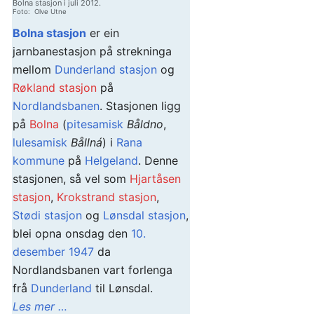
Bolna stasjon i juli 2012.
Foto: Olve Utne
Bolna stasjon
er ein
jarnbanestasjon på strekninga
mellom
Dunderland stasjon
og
Røkland stasjon
på
Nordlandsbanen
. Stasjonen ligg
på
Bolna
(
pitesamisk
Båldno
,
lulesamisk
Bållná
) i
Rana
kommune
på
Helgeland
. Denne
stasjonen, så vel som
Hjartåsen
stasjon
,
Krokstrand stasjon
,
Stødi stasjon
og
Lønsdal stasjon
,
blei opna onsdag den
10.
desember
1947
da
Nordlandsbanen vart forlenga
frå
Dunderland
til Lønsdal.
Les mer …