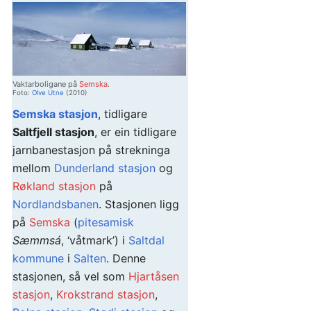
Vaktarboligane på
Semska
.
Foto:
Olve Utne
(2010)
Semska stasjon
, tidligare
Saltfjell stasjon
, er ein tidligare
jarnbanestasjon på strekninga
mellom
Dunderland stasjon
og
Røkland stasjon
på
Nordlandsbanen
. Stasjonen ligg
på
Semska
(
pitesamisk
Sæmmsá
, ‘våtmark’) i
Saltdal
kommune
i
Salten
. Denne
stasjonen, så vel som
Hjartåsen
stasjon
,
Krokstrand stasjon
,