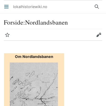
lokalhistoriewiki.no
Åpne hovedmenyen
Søk
Forside
:
Nordlandsbanen
Overvåk
Rediger
Om Nordlandsbanen