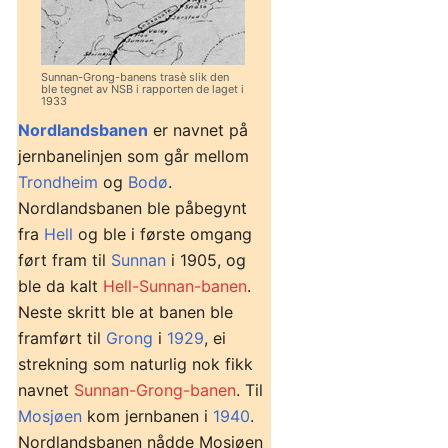
Sunnan-Grong-banens trasè slik den
ble tegnet av NSB i rapporten de laget i
1933
Nordlandsbanen
er navnet på
jernbanelinjen som går mellom
Trondheim
og
Bodø
.
Nordlandsbanen ble påbegynt
fra
Hell
og ble i første omgang
ført fram til
Sunnan
i 1905, og
ble da kalt
Hell-Sunnan-banen
.
Neste skritt ble at banen ble
framført til
Grong
i
1929
, ei
strekning som naturlig nok fikk
navnet
Sunnan-Grong-banen
. Til
Mosjøen
kom jernbanen i
1940
.
Nordlandsbanen nådde Mosjøen