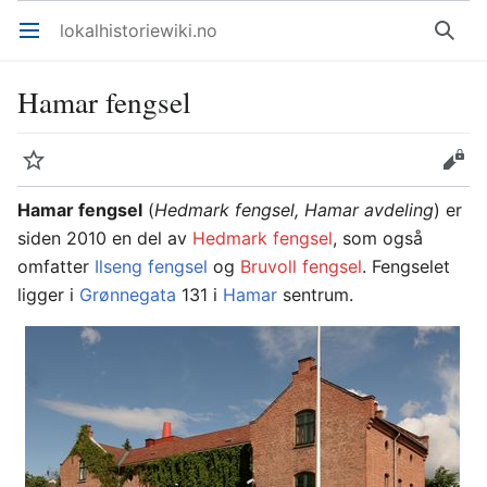
lokalhistoriewiki.no
Åpne hovedmenyen
Søk
Hamar fengsel
Overvåk
Rediger
Hamar fengsel
(
Hedmark fengsel, Hamar avdeling
) er
siden 2010 en del av
Hedmark fengsel
, som også
omfatter
Ilseng fengsel
og
Bruvoll fengsel
. Fengselet
ligger i
Grønnegata
131 i
Hamar
sentrum.