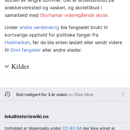
slutten av lengre dommer. Det er arbeidstilbud på
snekkerverksted og vaskeri, og skoletilbud i
samarbeid med
Storhamar videregående skole
.
Under
andre verdenskrig
ble fengselet brukt til
kortvarige opphold for politiske fanger fra
Hedmarken
, før de ble enten løslatt eller sendt videre
til
Grini fangeleir
eller andre steder.
Kilder
Sist redigert for 3 år siden
av
Olve Utne
lokalhistoriewiki.no
Innholdet er tilgjengelig under
CC-BY-SA
der ikke annet er