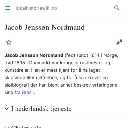
lokalhistoriewiki.no
Åpne hovedmenyen
Søk
Jacob Jenssøn Nordmand
Overvåk
Rediger
Jacob Jenssøn Nordmand
(født rundt 1614 i Norge,
død 1695 i Danmark) var kongelig rustmester og
kunstdreier. Han er mest kjent for å ha laget
skipsmodeller i elfenben, og for å ha skrevet en
sjølbiografi der han blant annet beskrev erfaringene
sine fra
Brasil
.
I nederlandsk tjeneste