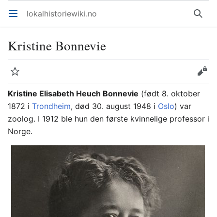
lokalhistoriewiki.no
Åpne hovedmenyen
Søk
Kristine Bonnevie
Overvåk
Rediger
Kristine Elisabeth Heuch Bonnevie
(født 8. oktober
1872 i
Trondheim
, død 30. august 1948 i
Oslo
) var
zoolog. I 1912 ble hun den første kvinnelige professor i
Norge.