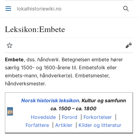
lokalhistoriewiki.no
Åpne hovedmenyen
Søk
Leksikon
:
Embete
Overvåk
Rediger
Embete
, dss.
håndverk
. Betegnelsen embete hører
særlig 1500- og 1600-årene til. Embetsfolk eller
embets-mann, håndverker(e). Embetsmester,
håndverksmester.
Norsk historisk leksikon
. Kultur og samfunn
ca. 1500 – ca. 1800
Hovedside
|
Forord
|
Forkortelser
|
Forfattere
|
Artikler
|
Kilder og litteratur